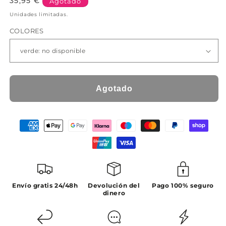
Precio
35,95 €
Agotado
habitual
Unidades limitadas.
COLORES
Agotado
Envío gratis 24/48h
Devolución del
Pago 100% seguro
dinero