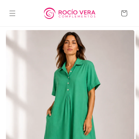
Ir
directamente
al contenido
Carrito
Ir
directamente
a la
información
del producto