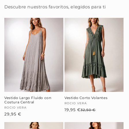
Descubre nuestros favoritos, elegidos para ti
Vestido Largo Fluido con
Vestido Corto Volantes
Costura Central
Proveedor:
ROCIO VERA
Proveedor:
ROCIO VERA
19,95 €
Precio
Precio
32,50 €
Precio
29,95 €
habitual
de
habitual
oferta