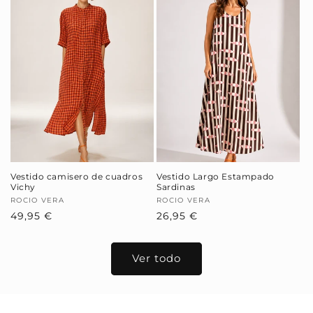
Vestido camisero de cuadros
Vestido Largo Estampado
Vichy
Sardinas
Proveedor:
ROCIO VERA
Proveedor:
ROCIO VERA
Precio
49,95 €
Precio
26,95 €
habitual
habitual
Ver todo