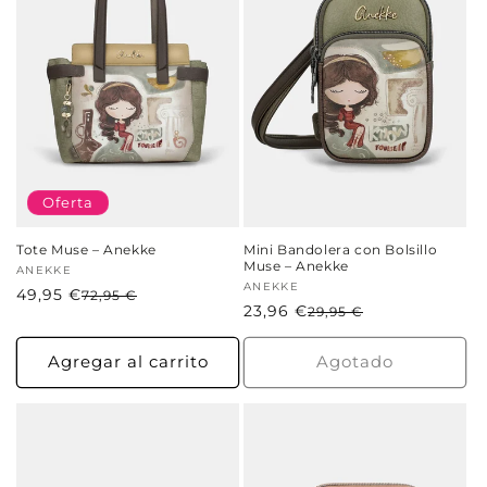
Oferta
Tote Muse – Anekke
Mini Bandolera con Bolsillo
Muse – Anekke
Proveedor:
ANEKKE
Proveedor:
ANEKKE
49,95 €
Precio
Precio
72,95 €
23,96 €
Precio
Precio
29,95 €
habitual
de
habitual
de
oferta
oferta
Agregar al carrito
Agotado