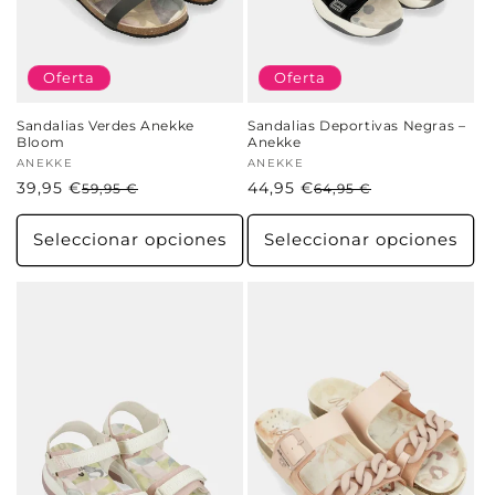
Oferta
Oferta
Sandalias Verdes Anekke
Sandalias Deportivas Negras –
Bloom
Anekke
Proveedor:
ANEKKE
Proveedor:
ANEKKE
39,95 €
Precio
Precio
44,95 €
Precio
Precio
59,95 €
64,95 €
habitual
de
habitual
de
oferta
oferta
Seleccionar opciones
Seleccionar opciones