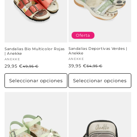
Oferta
Sandalias Deportivas Verdes |
Sandalias Bio Multicolor Rojas
Anekke
| Anekke
Proveedor:
ANEKKE
Proveedor:
ANEKKE
39,95 €
Precio
Precio
29,95 €
Precio
Precio
64,95 €
49,95 €
habitual
de
habitual
de
oferta
oferta
Seleccionar opciones
Seleccionar opciones