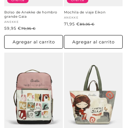
Bolso de Anekke de hombro
Mochila de viaje Eikon
grande Gaia
Proveedor:
ANEKKE
Proveedor:
ANEKKE
71,95 €
Precio
Precio
89,95 €
59,95 €
Precio
Precio
79,95 €
habitual
de
habitual
de
oferta
oferta
Agregar al carrito
Agregar al carrito