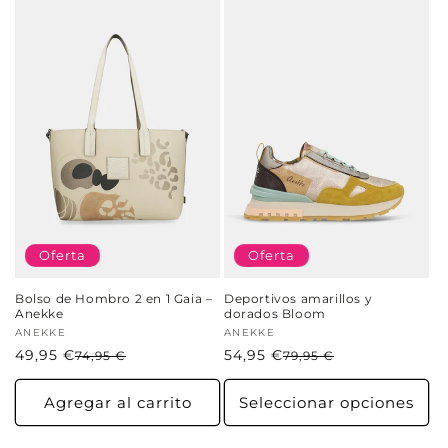
Oferta
Oferta
Bolso de Hombro 2 en 1 Gaia –
Deportivos amarillos y
Anekke
dorados Bloom
Proveedor:
ANEKKE
Proveedor:
ANEKKE
49,95 €
Precio
Precio
54,95 €
Precio
Precio
74,95 €
79,95 €
habitual
de
habitual
de
oferta
oferta
Agregar al carrito
Seleccionar opciones