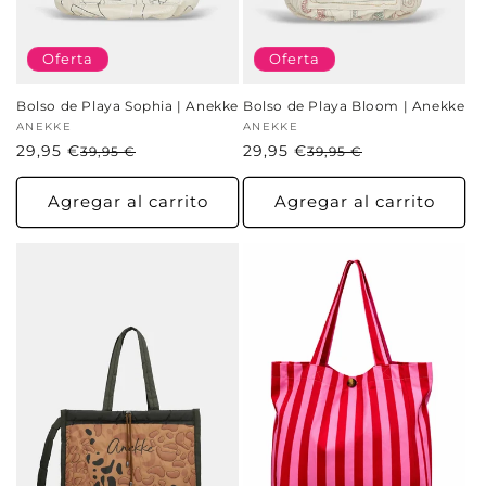
Oferta
Oferta
Bolso de Playa Sophia | Anekke
Bolso de Playa Bloom | Anekke
Proveedor:
ANEKKE
Proveedor:
ANEKKE
29,95 €
Precio
Precio
29,95 €
Precio
Precio
39,95 €
39,95 €
habitual
de
habitual
de
oferta
oferta
Agregar al carrito
Agregar al carrito