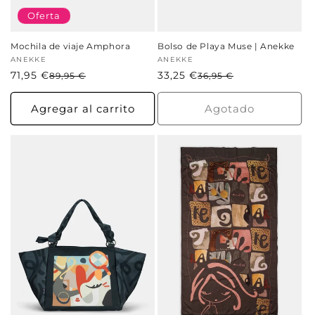
Oferta
Mochila de viaje Amphora
Bolso de Playa Muse | Anekke
Proveedor:
ANEKKE
Proveedor:
ANEKKE
71,95 €
Precio
Precio
33,25 €
Precio
Precio
89,95 €
36,95 €
habitual
de
habitual
de
oferta
oferta
Agregar al carrito
Agotado