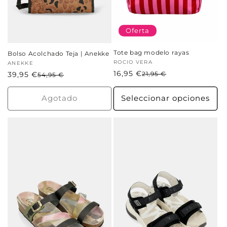
Oferta
Tote bag modelo rayas
Bolso Acolchado Teja | Anekke
Proveedor:
ROCIO VERA
Proveedor:
ANEKKE
16,95 €
Precio
Precio
39,95 €
Precio
Precio
21,95 €
54,95 €
habitual
de
habitual
de
oferta
oferta
Agotado
Seleccionar opciones