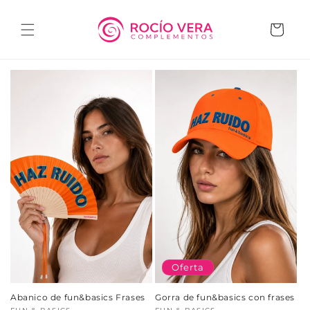
Ir
directamente
al contenido
Carrito
Oferta
Abanico de fun&basics Frases
Gorra de fun&basics con frases