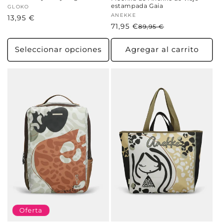
estampada Gaia
Proveedor:
GLOKO
Proveedor:
ANEKKE
Precio
13,95 €
71,95 €
Precio
Precio
89,95 €
habitual
habitual
de
oferta
Seleccionar opciones
Agregar al carrito
Oferta