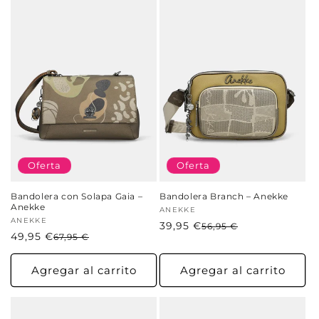
Oferta
Oferta
Bandolera con Solapa Gaia –
Bandolera Branch – Anekke
Anekke
Proveedor:
ANEKKE
Proveedor:
ANEKKE
39,95 €
Precio
Precio
56,95 €
49,95 €
Precio
Precio
67,95 €
habitual
de
habitual
de
oferta
oferta
Agregar al carrito
Agregar al carrito