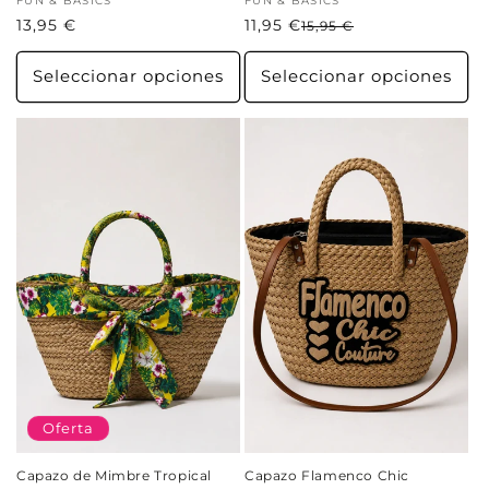
Proveedor:
FUN & BASICS
Proveedor:
FUN & BASICS
Precio
13,95 €
11,95 €
Precio
Precio
15,95 €
habitual
habitual
de
oferta
Seleccionar opciones
Seleccionar opciones
Oferta
Capazo de Mimbre Tropical
Capazo Flamenco Chic