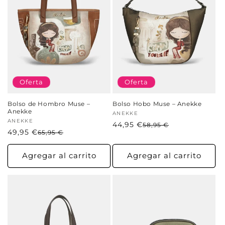
Oferta
Oferta
Bolso de Hombro Muse –
Bolso Hobo Muse – Anekke
Anekke
Proveedor:
ANEKKE
Proveedor:
ANEKKE
44,95 €
Precio
Precio
58,95 €
49,95 €
Precio
Precio
65,95 €
habitual
de
habitual
de
oferta
oferta
Agregar al carrito
Agregar al carrito