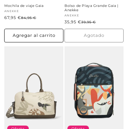
Mochila de viaje Gaia
Bolso de Playa Grande Gaia |
Anekke
Proveedor:
ANEKKE
Proveedor:
ANEKKE
67,95 €
Precio
Precio
84,95 €
35,95 €
Precio
Precio
39,95 €
habitual
de
habitual
de
oferta
oferta
Agregar al carrito
Agotado
Oferta
Oferta