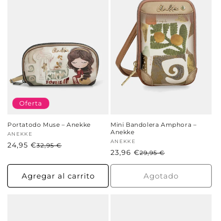
Oferta
Portatodo Muse – Anekke
Mini Bandolera Amphora –
Anekke
Proveedor:
ANEKKE
Proveedor:
ANEKKE
24,95 €
Precio
Precio
32,95 €
23,96 €
Precio
Precio
29,95 €
habitual
de
habitual
de
oferta
oferta
Agregar al carrito
Agotado