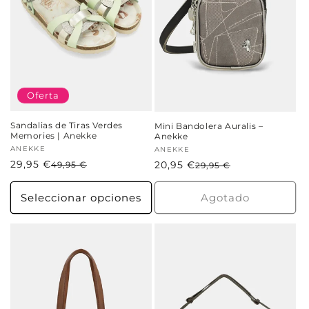
Oferta
Sandalias de Tiras Verdes
Mini Bandolera Auralis –
Memories | Anekke
Anekke
Proveedor:
ANEKKE
Proveedor:
ANEKKE
29,95 €
Precio
Precio
20,95 €
Precio
Precio
49,95 €
29,95 €
habitual
de
habitual
de
oferta
oferta
Seleccionar opciones
Agotado