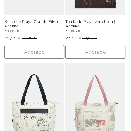
Bolso de Playa Grande Eikon |
Toalla de Playa Amphora |
Anekke
Anekke
Proveedor:
ANEKKE
Proveedor:
ANEKKE
39,95 €
Precio
Precio
23,95 €
Precio
Precio
54,95 €
29,95 €
habitual
de
habitual
de
oferta
oferta
Agotado
Agotado