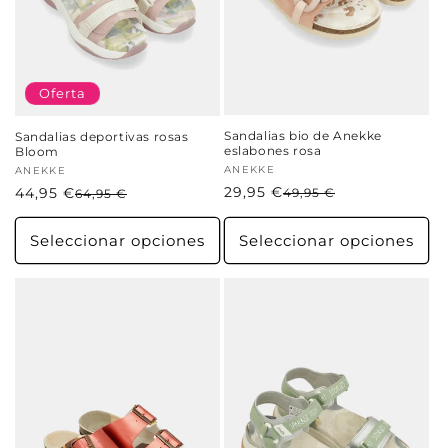
Oferta
Sandalias bio de Anekke
Sandalias deportivas rosas
eslabones rosa
Bloom
Proveedor:
ANEKKE
Proveedor:
ANEKKE
29,95 €
Precio
Precio
44,95 €
Precio
Precio
49,95 €
64,95 €
habitual
de
habitual
de
oferta
oferta
Seleccionar opciones
Seleccionar opciones