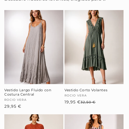
Vestido Largo Fluido con
Vestido Corto Volantes
Costura Central
Proveedor:
ROCIO VERA
Proveedor:
ROCIO VERA
19,95 €
Precio
Precio
32,50 €
Precio
29,95 €
habitual
de
habitual
oferta