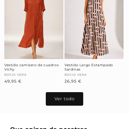
Vestido camisero de cuadros
Vestido Largo Estampado
Vichy
Sardinas
Proveedor:
ROCIO VERA
Proveedor:
ROCIO VERA
Precio
49,95 €
Precio
26,95 €
habitual
habitual
Ver todo