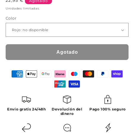
Precio
22,95 €
Agotado
habitual
Unidades limitadas.
Color
Agotado
Envío gratis 24/48h
Devolución del
Pago 100% seguro
dinero