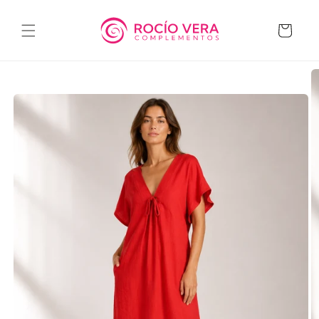
Ir
directamente
al contenido
Carrito
Ir
directamente
a la
información
del producto