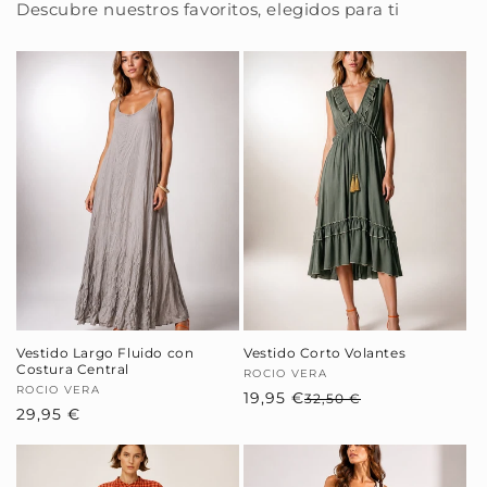
Descubre nuestros favoritos, elegidos para ti
Vestido Largo Fluido con
Vestido Corto Volantes
Costura Central
Proveedor:
ROCIO VERA
Proveedor:
ROCIO VERA
19,95 €
Precio
Precio
32,50 €
Precio
29,95 €
habitual
de
habitual
oferta