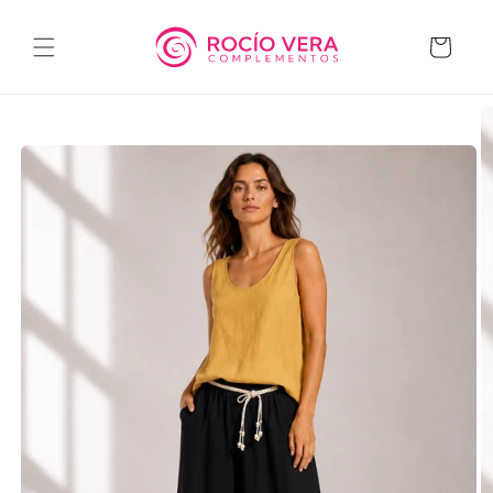
Ir
directamente
al contenido
Carrito
Ir
directamente
a la
información
del producto