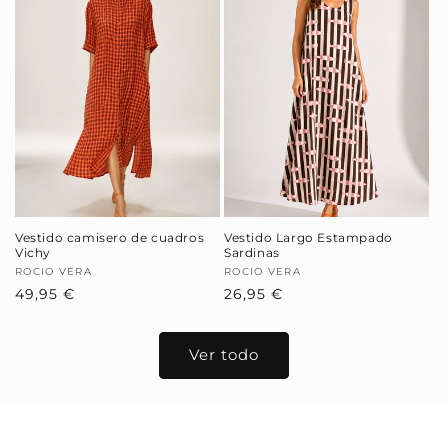
Vestido camisero de cuadros
Vestido Largo Estampado
Vichy
Sardinas
Proveedor:
ROCIO VERA
Proveedor:
ROCIO VERA
Precio
49,95 €
Precio
26,95 €
habitual
habitual
Ver todo