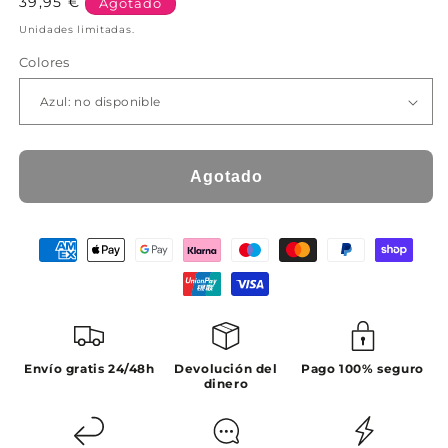
Precio
39,95 €
Agotado
habitual
Unidades limitadas.
Colores
Agotado
Envío gratis 24/48h
Devolución del
Pago 100% seguro
dinero