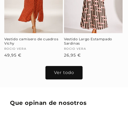
Vestido camisero de cuadros
Vestido Largo Estampado
Vichy
Sardinas
Proveedor:
ROCIO VERA
Proveedor:
ROCIO VERA
Precio
49,95 €
Precio
26,95 €
habitual
habitual
Ver todo
Que opinan de nosotros