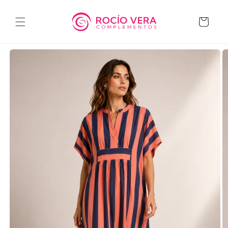
Ir
directamente
al contenido
Carrito
Ir
directamente
a la
información
del producto