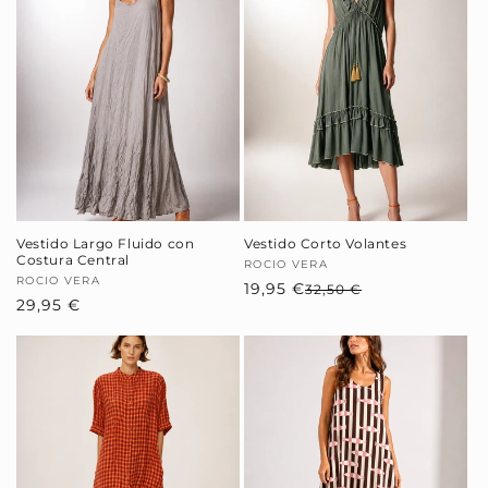
Vestido Largo Fluido con
Vestido Corto Volantes
Costura Central
Proveedor:
ROCIO VERA
Proveedor:
ROCIO VERA
19,95 €
Precio
Precio
32,50 €
Precio
29,95 €
habitual
de
habitual
oferta