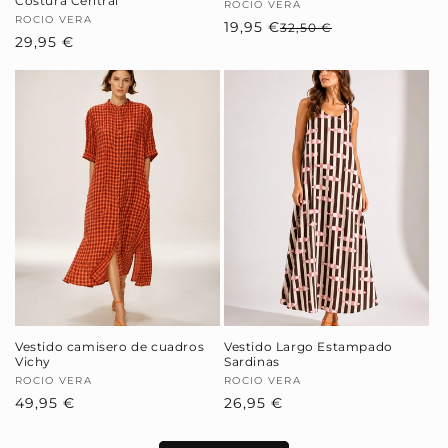
Costura Central
Proveedor:
ROCIO VERA
Proveedor:
ROCIO VERA
19,95 €
Precio
Precio
32,50 €
Precio
29,95 €
habitual
de
habitual
oferta
Vestido camisero de cuadros
Vestido Largo Estampado
Vichy
Sardinas
Proveedor:
ROCIO VERA
Proveedor:
ROCIO VERA
Precio
49,95 €
Precio
26,95 €
habitual
habitual