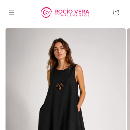
Ir
directamente
al contenido
Carrito
Ir
directamente
a la
información
del producto