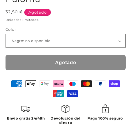
Precio
32,50 €
Agotado
habitual
Unidades limitadas.
Color
Agotado
Envío gratis 24/48h
Devolución del
Pago 100% seguro
dinero