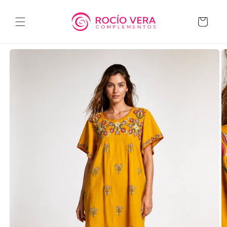
Ir
directamente
al contenido
Carrito
Ir
directamente
a la
información
del producto