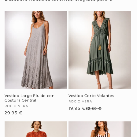
Vestido Largo Fluido con
Vestido Corto Volantes
Costura Central
Proveedor:
ROCIO VERA
Proveedor:
ROCIO VERA
19,95 €
Precio
Precio
32,50 €
Precio
29,95 €
habitual
de
habitual
oferta