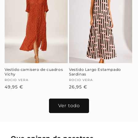
Vestido camisero de cuadros
Vestido Largo Estampado
Vichy
Sardinas
Proveedor:
ROCIO VERA
Proveedor:
ROCIO VERA
Precio
49,95 €
Precio
26,95 €
habitual
habitual
Ver todo