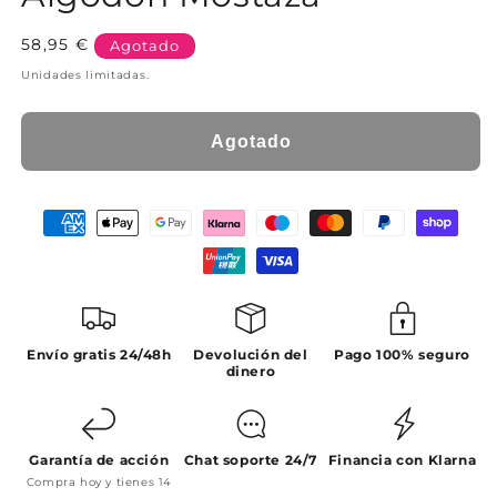
Precio
58,95 €
Agotado
habitual
Unidades limitadas.
Agotado
Envío gratis 24/48h
Devolución del
Pago 100% seguro
dinero
Garantía de acción
Chat soporte 24/7
Financia con Klarna
Compra hoy y tienes 14