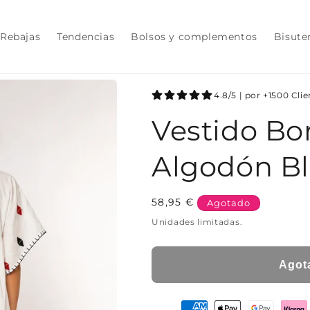
Rebajas
Tendencias
Bolsos y complementos
Bisute
4.8/5 | por +1500 Cli
Vestido Bo
Algodón B
Precio
58,95 €
Agotado
habitual
Unidades limitadas.
Agot