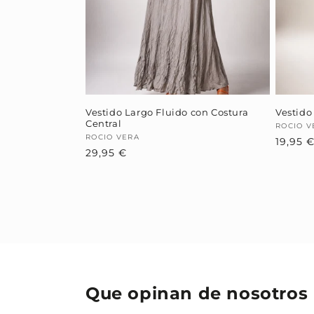
Vestido Largo Fluido con Costura
Vestido
Central
Provee
ROCIO V
Proveedor:
ROCIO VERA
19,95 
Precio
29,95 €
habitual
Que opinan de nosotros