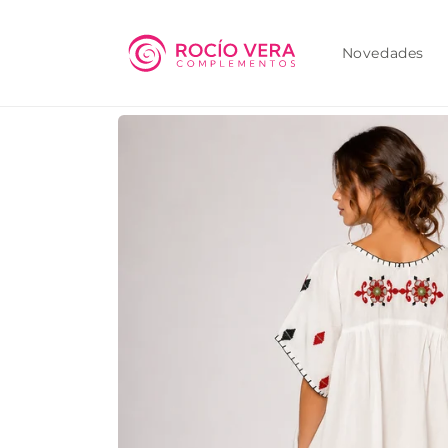
Ir
directamente
al contenido
Novedades
Ir
directamente
a la
información
del producto