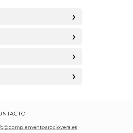
ONTACTO
fo@complementosrociovera.es