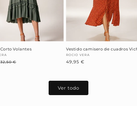
 Corto Volantes
Vestido camisero de cuadros Vic
dor:
ERA
Proveedor:
ROCIO VERA
€
Precio
Precio
Precio
49,95 €
32,50 €
habitual
de
habitual
oferta
Ver todo