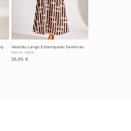
hy
Vestido Largo Estampado Sardinas
Proveedor:
ROCIO VERA
Precio
26,95 €
habitual