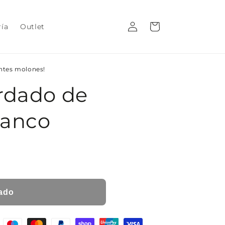
Iniciar
Carrito
ría
Outlet
sesión
entes molones!
rdado de
lanco
ado