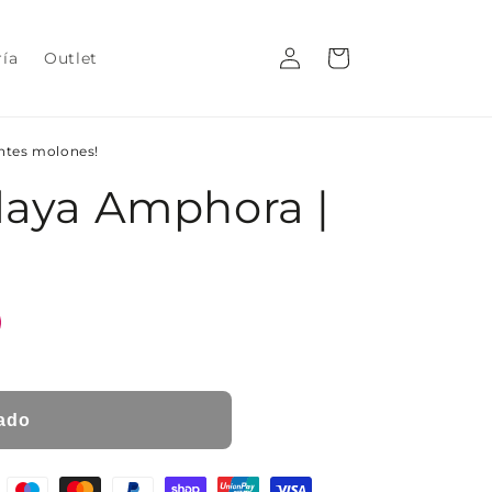
Iniciar
Carrito
ría
Outlet
sesión
entes molones!
Playa Amphora |
ado