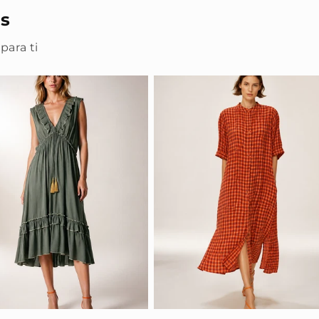
s
para ti