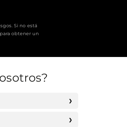
sgos. Si no está
para obtener un
osotros?