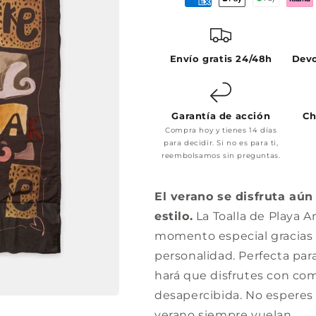
Envío gratis 24/48h
Devo
Garantía de acción
Ch
Compra hoy y tienes 14 días
para decidir. Si no es para ti,
reembolsamos sin preguntas.
El verano se disfruta aún
estilo.
La Toalla de Playa A
momento especial gracias a
personalidad. Perfecta para
hará que disfrutes con co
desapercibida. No esperes
verano siempre vuelan.