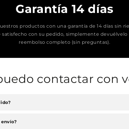
Garantía 14 días
stros productos con una garantía de 14 días sin rie
satisfecho con su pedido, simplemente devuélvelo 
reembolso completo (sin preguntas).
uedo contactar con v
dido?
 envío?