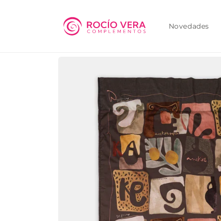
Ir
directamente
al contenido
Novedades
Ir
directamente
a la
información
del producto