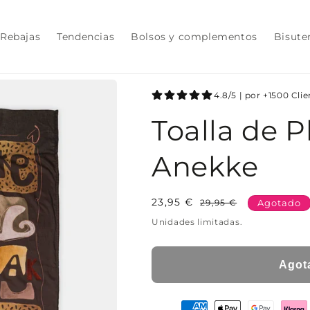
Rebajas
Tendencias
Bolsos y complementos
Bisute
4.8/5 | por +1500 Cli
Toalla de 
Anekke
23,95 €
Precio
Precio
29,95 €
Agotado
habitual
de
Unidades limitadas.
oferta
Agot