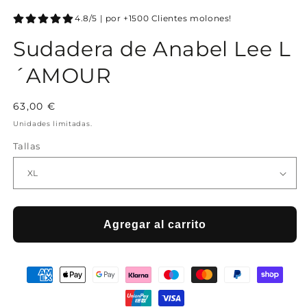
4.8/5 | por +1500 Clientes molones!
Sudadera de Anabel Lee L
´AMOUR
Precio
63,00 €
habitual
Unidades limitadas.
Tallas
Agregar al carrito