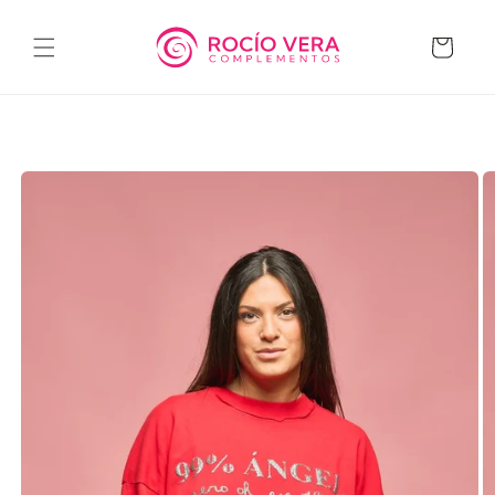
Ir
directamente
al contenido
Carrito
Ir
directamente
a la
información
del producto