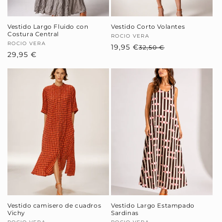
Vestido Largo Fluido con
Vestido Corto Volantes
Costura Central
Proveedor:
ROCIO VERA
Proveedor:
ROCIO VERA
19,95 €
Precio
Precio
32,50 €
Precio
29,95 €
habitual
de
habitual
oferta
Vestido camisero de cuadros
Vestido Largo Estampado
Vichy
Sardinas