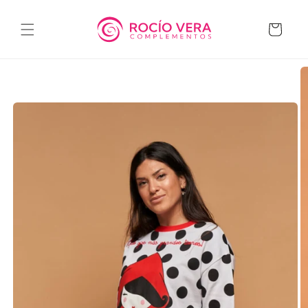
Ir
directamente
al contenido
Carrito
Ir
directamente
a la
información
del producto