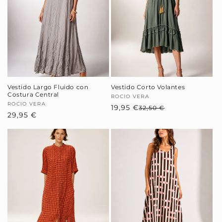
Vestido Largo Fluido con
Vestido Corto Volantes
Costura Central
Proveedor:
ROCIO VERA
Proveedor:
ROCIO VERA
19,95 €
Precio
Precio
32,50 €
Precio
29,95 €
habitual
de
habitual
oferta