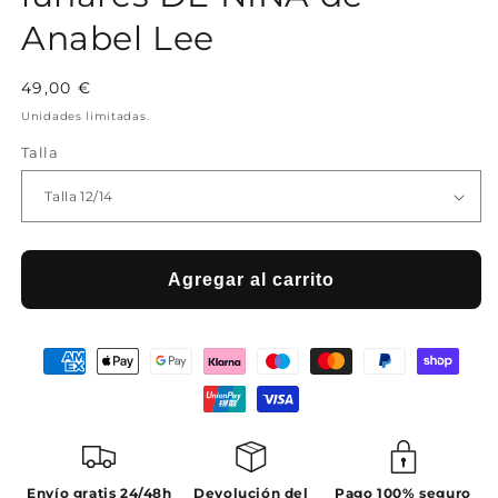
Anabel Lee
Precio
49,00 €
habitual
Unidades limitadas.
Talla
Agregar al carrito
Envío gratis 24/48h
Devolución del
Pago 100% seguro