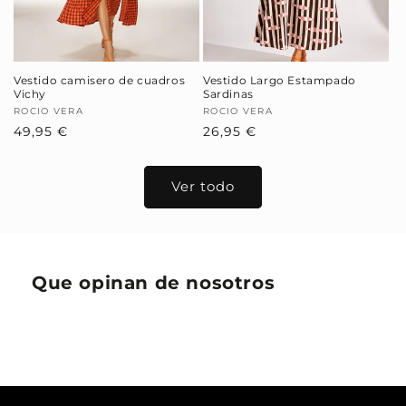
Vestido camisero de cuadros
Vestido Largo Estampado
Vichy
Sardinas
Proveedor:
ROCIO VERA
Proveedor:
ROCIO VERA
Precio
49,95 €
Precio
26,95 €
habitual
habitual
Ver todo
Que opinan de nosotros