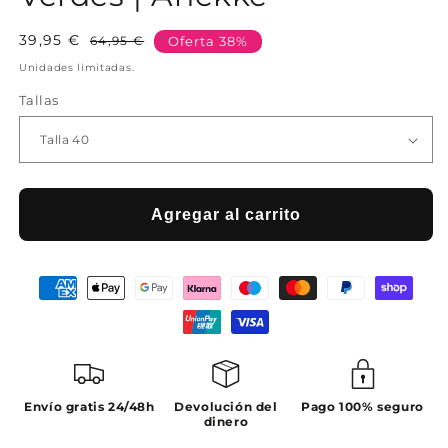
39,95 €
Precio
Precio
64,95 €
Oferta 38%
habitual
de
Unidades limitadas.
oferta
Tallas
Agregar al carrito
Envío gratis 24/48h
Devolución del
Pago 100% seguro
dinero