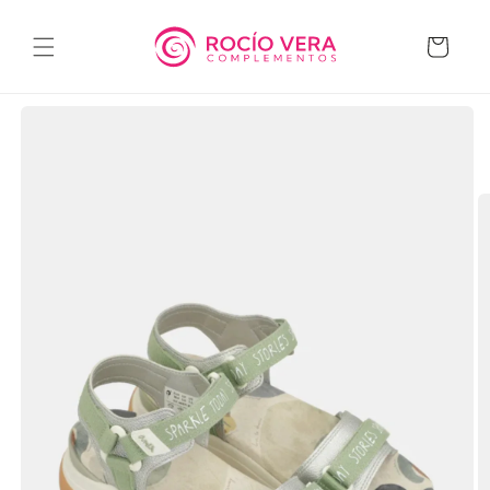
Ir
directamente
al contenido
Carrito
Ir
directamente
a la
información
del producto