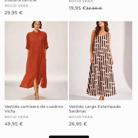
Proveedor:
ROCIO VERA
Proveedor:
ROCIO VERA
19,95 €
Precio
Precio
32,50 €
Precio
29,95 €
habitual
de
habitual
oferta
Vestido camisero de cuadros
Vestido Largo Estampado
Vichy
Sardinas
Proveedor:
ROCIO VERA
Proveedor:
ROCIO VERA
Precio
49,95 €
Precio
26,95 €
habitual
habitual