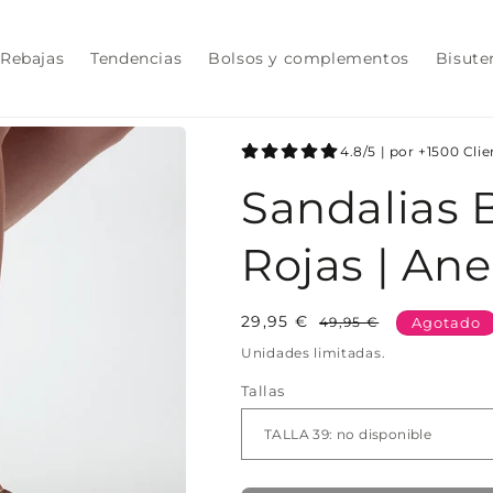
Rebajas
Tendencias
Bolsos y complementos
Bisute
4.8/5 | por +1500 Cli
Sandalias B
Rojas | An
29,95 €
Precio
Precio
49,95 €
Agotado
habitual
de
Unidades limitadas.
oferta
Tallas