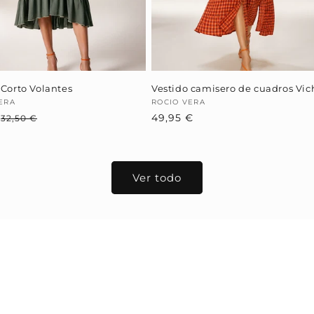
 Corto Volantes
Vestido camisero de cuadros Vic
dor:
ERA
Proveedor:
ROCIO VERA
€
Precio
Precio
Precio
49,95 €
32,50 €
habitual
de
habitual
oferta
Ver todo