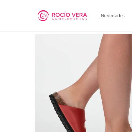
Ir
directamente
al contenido
Novedades
Ir
directamente
a la
información
del producto