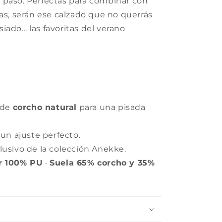
 paso. Perfectas para combinar con
das, serán ese calzado que no querrás
iado… las favoritas del verano
e de
corcho natural
para una pisada
 un ajuste perfecto.
lusivo de la colección Anekke.
or 100% PU
·
Suela 65% corcho y 35%