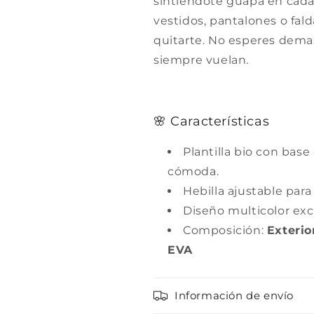
sintiéndote guapa en cada
vestidos, pantalones o fal
quitarte. No esperes demas
siempre vuelan.
🌸 Características
Plantilla bio con bas
cómoda.
Hebilla ajustable para
Diseño multicolor exc
Composición:
Exteri
EVA
Información de envío