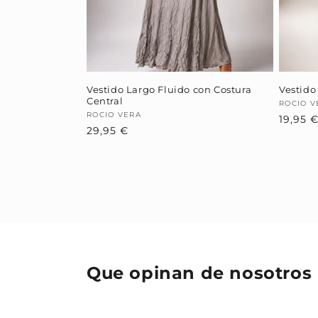
Vestido Largo Fluido con Costura
Vestido
Central
Provee
ROCIO V
Proveedor:
ROCIO VERA
19,95 
Precio
29,95 €
habitual
Que opinan de nosotros