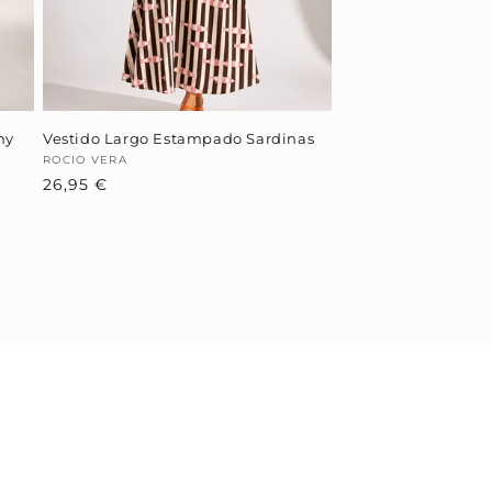
hy
Vestido Largo Estampado Sardinas
Proveedor:
ROCIO VERA
Precio
26,95 €
habitual