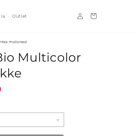
Iniciar
Carrito
ría
Outlet
sesión
entes molones!
io Multicolor
ekke