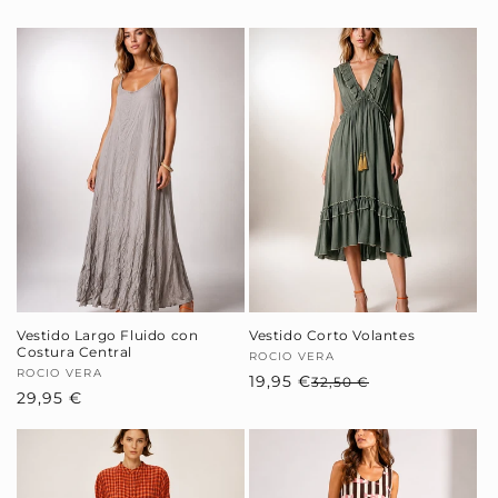
Vestido Largo Fluido con
Vestido Corto Volantes
Costura Central
Proveedor:
ROCIO VERA
Proveedor:
ROCIO VERA
19,95 €
Precio
Precio
32,50 €
Precio
29,95 €
habitual
de
habitual
oferta