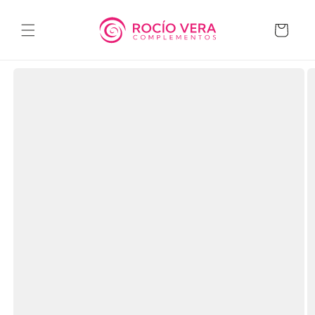
Ir
directamente
al contenido
Carrito
Ir
directamente
a la
información
del producto