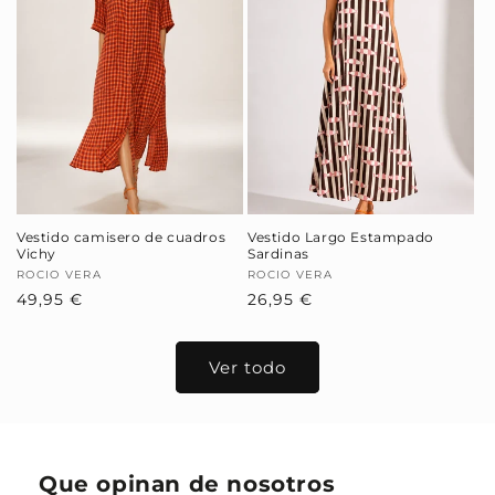
Vestido camisero de cuadros
Vestido Largo Estampado
Vichy
Sardinas
Proveedor:
ROCIO VERA
Proveedor:
ROCIO VERA
Precio
49,95 €
Precio
26,95 €
habitual
habitual
Ver todo
Que opinan de nosotros