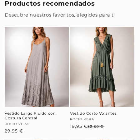
Productos recomendados
Descubre nuestros favoritos, elegidos para ti
Vestido Largo Fluido con
Vestido Corto Volantes
Costura Central
Proveedor:
ROCIO VERA
Proveedor:
ROCIO VERA
19,95 €
Precio
Precio
32,50 €
Precio
29,95 €
habitual
de
habitual
oferta