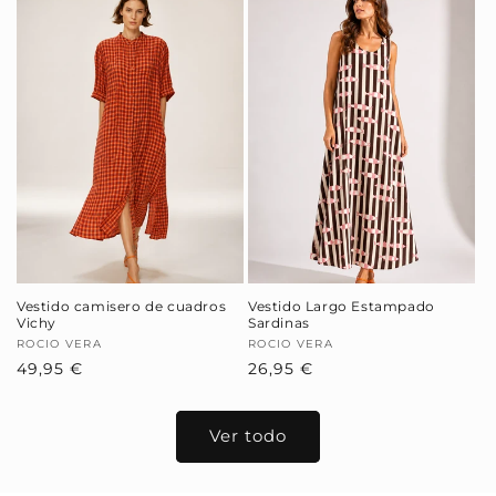
Vestido camisero de cuadros
Vestido Largo Estampado
Vichy
Sardinas
Proveedor:
ROCIO VERA
Proveedor:
ROCIO VERA
Precio
49,95 €
Precio
26,95 €
habitual
habitual
Ver todo