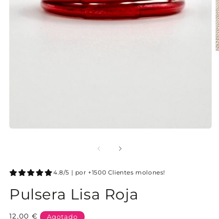
4.8/5 | por +1500 Clientes molones!
Pulsera Lisa Roja
Precio
12,00 €
Agotado