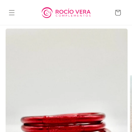
Ir
directamente
al contenido
Carrito
Ir
directamente
a la
información
del producto