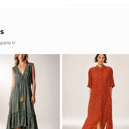
s
para ti