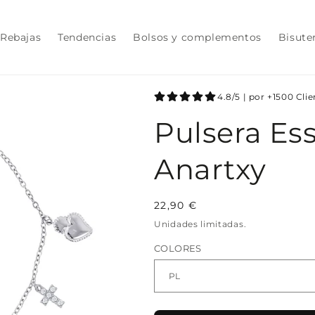
Rebajas
Tendencias
Bolsos y complementos
Bisute
4.8/5 | por +1500 Cli
Pulsera Ess
Anartxy
Precio
22,90 €
habitual
Unidades limitadas.
COLORES