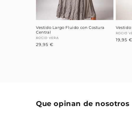
Vestido Largo Fluido con Costura
Vestido
Central
Provee
ROCIO V
Proveedor:
ROCIO VERA
19,95 
Precio
29,95 €
habitual
Que opinan de nosotros