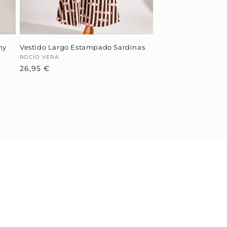
hy
Vestido Largo Estampado Sardinas
Proveedor:
ROCIO VERA
Precio
26,95 €
habitual