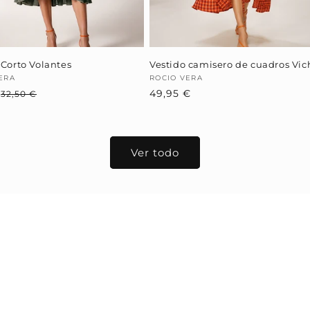
 Corto Volantes
Vestido camisero de cuadros Vic
dor:
ERA
Proveedor:
ROCIO VERA
€
Precio
Precio
Precio
49,95 €
32,50 €
habitual
de
habitual
oferta
Ver todo