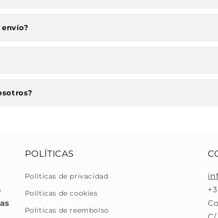
 envío?
osotros?
POLÍTICAS
C
in
Políticas de privacidad
s
+3
Políticas de cookies
ras
Co
Políticas de reembolso
C/