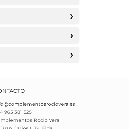
ONTACTO
fo@complementosrociovera.es
4 965 381 525
mplementos Rocio Vera
 Juan Carlos I, 39, Elda