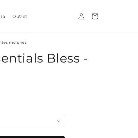
Iniciar
Carrito
ría
Outlet
sesión
entes molones!
entials Bless -