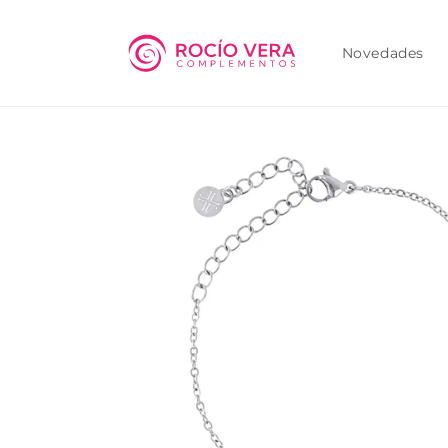
Ir
directamente
al contenido
Novedades
Ir
directamente
a la
información
del producto