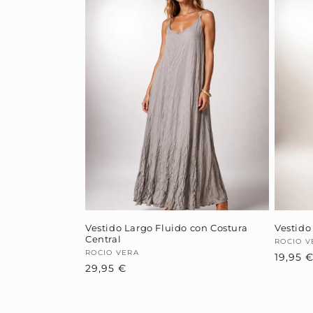
Vestido Largo Fluido con Costura
Vestido
Central
Provee
ROCIO V
Proveedor:
ROCIO VERA
19,95 
Precio
29,95 €
habitual