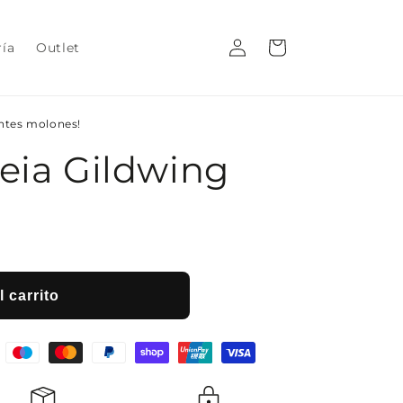
Iniciar
Carrito
ría
Outlet
sesión
entes molones!
leia Gildwing
 carrito