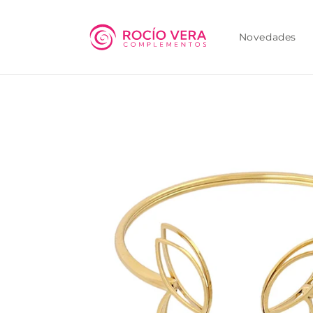
Ir
directamente
al contenido
Novedades
Ir
directamente
a la
información
del producto