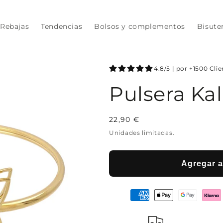
Rebajas
Tendencias
Bolsos y complementos
Bisute
4.8/5 | por +1500 Cli
Pulsera Ka
Precio
22,90 €
habitual
Unidades limitadas.
Agregar al