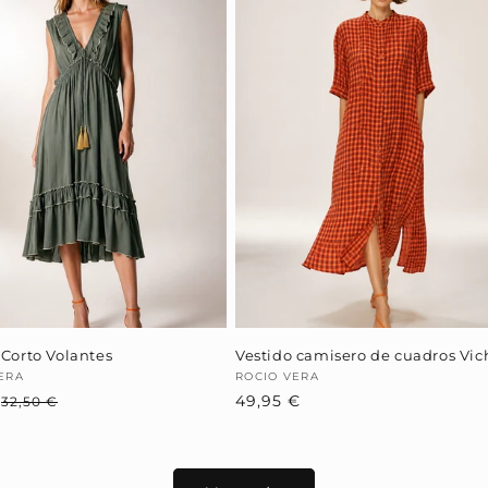
 Corto Volantes
Vestido camisero de cuadros Vic
dor:
ERA
Proveedor:
ROCIO VERA
€
Precio
Precio
Precio
49,95 €
32,50 €
habitual
de
habitual
oferta