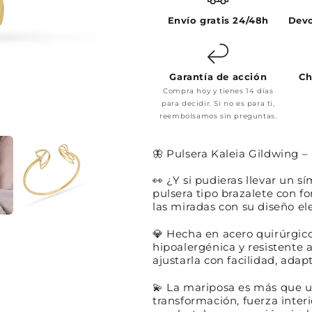
Envío gratis 24/48h
Devo
Garantía de acción
Ch
Compra hoy y tienes 14 días
para decidir. Si no es para ti,
reembolsamos sin preguntas.
🦋 Pulsera Kaleia Gildwing 
👀
¿Y si pudieras llevar un s
pulsera tipo brazalete con f
las miradas con su diseño ele
💎
Hecha en acero quirúrgic
hipoalergénica y resistente a
ajustarla con facilidad, a
💫
La mariposa es más que u
transformación, fuerza interi