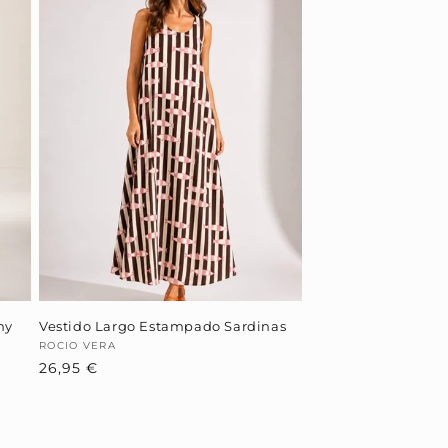
hy
Vestido Largo Estampado Sardinas
Proveedor:
ROCIO VERA
Precio
26,95 €
habitual