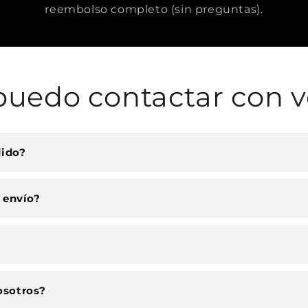
reembolso completo (sin preguntas).
uedo contactar con v
dido?
 envío?
osotros?