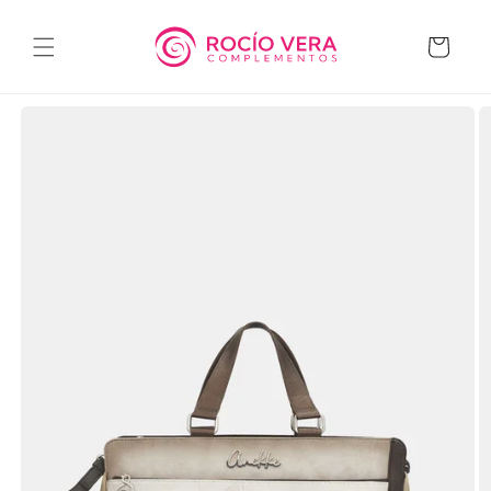
Ir
directamente
al contenido
Carrito
Ir
directamente
a la
información
del producto