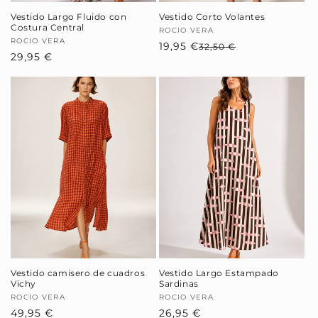
Vestido Largo Fluido con
Vestido Corto Volantes
Costura Central
Proveedor:
ROCIO VERA
Proveedor:
ROCIO VERA
19,95 €
Precio
Precio
32,50 €
Precio
29,95 €
habitual
de
habitual
oferta
Vestido camisero de cuadros
Vestido Largo Estampado
Vichy
Sardinas
Proveedor:
ROCIO VERA
Proveedor:
ROCIO VERA
Precio
49,95 €
Precio
26,95 €