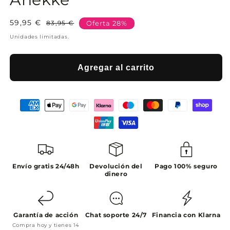
59,95 €
Precio
Precio
83,95 €
Oferta 28%
habitual
de
Unidades limitadas.
oferta
Agregar al carrito
Envío gratis 24/48h
Devolución del
Pago 100% seguro
dinero
Garantía de acción
Chat soporte 24/7
Financia con Klarna
Compra hoy y tienes 14