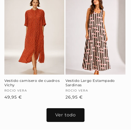
Vestido camisero de cuadros
Vestido Largo Estampado
Vichy
Sardinas
Proveedor:
ROCIO VERA
Proveedor:
ROCIO VERA
Precio
49,95 €
Precio
26,95 €
habitual
habitual
Ver todo