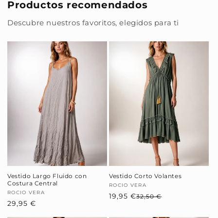
Productos recomendados
Descubre nuestros favoritos, elegidos para ti
Vestido Largo Fluido con
Vestido Corto Volantes
Costura Central
Proveedor:
ROCIO VERA
Proveedor:
ROCIO VERA
19,95 €
Precio
Precio
32,50 €
Precio
29,95 €
habitual
de
habitual
oferta