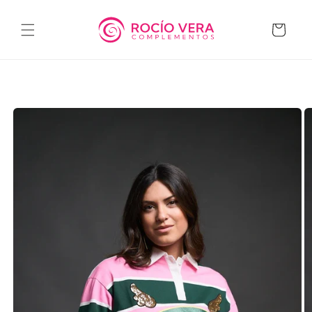
Ir
directamente
al contenido
Carrito
Ir
directamente
a la
información
del producto