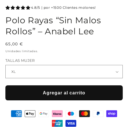
4.8/5 | por +1500 Clientes molones!
Polo Rayas “Sin Malos
Rollos” – Anabel Lee
Precio
65,00 €
habitual
Unidades limitadas.
TALLAS MUJER
Agregar al carrito