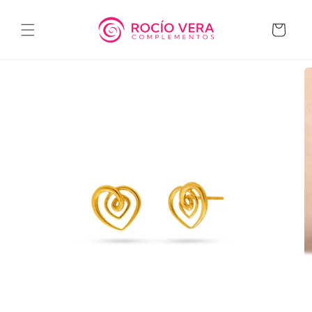
Ir
directamente
al contenido
Carrito
Ir
directamente
a la
información
del producto