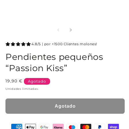
4.8/5 | por +1500 Clientes molones!
Pendientes pequeños
“Passion Kiss”
Precio
19,90 €
Agotado
habitual
Unidades limitadas.
Agotado