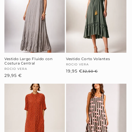
Vestido Largo Fluido con
Vestido Corto Volantes
Costura Central
Proveedor:
ROCIO VERA
Proveedor:
ROCIO VERA
19,95 €
Precio
Precio
32,50 €
Precio
29,95 €
habitual
de
habitual
oferta