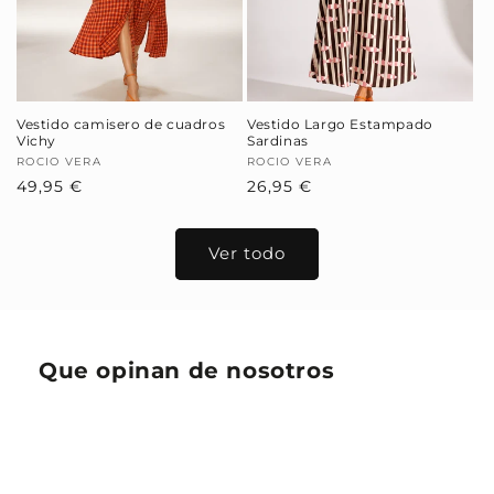
Vestido camisero de cuadros
Vestido Largo Estampado
Vichy
Sardinas
Proveedor:
ROCIO VERA
Proveedor:
ROCIO VERA
Precio
49,95 €
Precio
26,95 €
habitual
habitual
Ver todo
Que opinan de nosotros