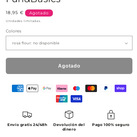
Precio
18,95 €
Agotado
habitual
Unidades limitadas.
Colores
Agotado
Envío gratis 24/48h
Devolución del
Pago 100% seguro
dinero