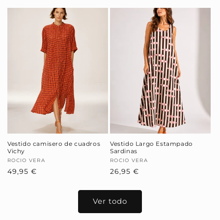
habitual
oferta
Vestido camisero de cuadros
Vestido Largo Estampado
Vichy
Sardinas
Proveedor:
ROCIO VERA
Proveedor:
ROCIO VERA
Precio
49,95 €
Precio
26,95 €
habitual
habitual
Ver todo