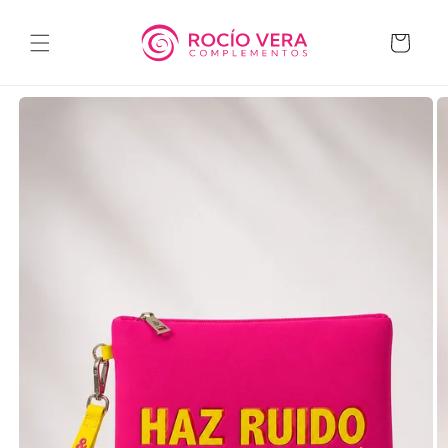
Ir
directamente
al contenido
Carrito
Ir
directamente
a la
información
del producto