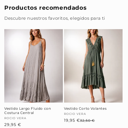
Productos recomendados
Descubre nuestros favoritos, elegidos para ti
Vestido Largo Fluido con
Vestido Corto Volantes
Costura Central
Proveedor:
ROCIO VERA
Proveedor:
ROCIO VERA
19,95 €
Precio
Precio
32,50 €
Precio
29,95 €
habitual
de