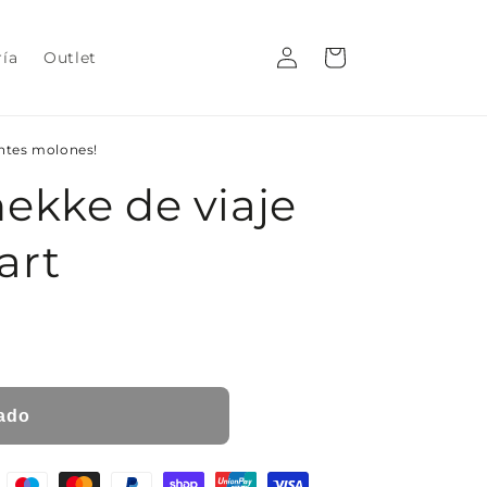
Iniciar
Carrito
ría
Outlet
sesión
entes molones!
ekke de viaje
art
ado