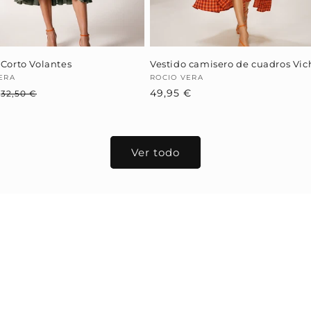
 Corto Volantes
Vestido camisero de cuadros Vic
dor:
ERA
Proveedor:
ROCIO VERA
€
Precio
Precio
Precio
49,95 €
32,50 €
habitual
de
habitual
oferta
Ver todo