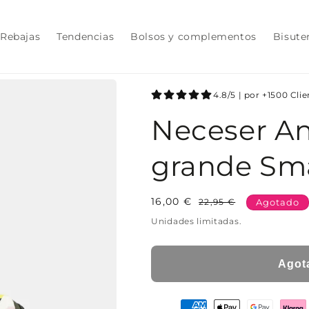
Rebajas
Tendencias
Bolsos y complementos
Bisute
4.8/5 | por +1500 Cli
Neceser An
grande Sm
16,00 €
Precio
Precio
22,95 €
Agotado
habitual
de
Unidades limitadas.
oferta
Agot