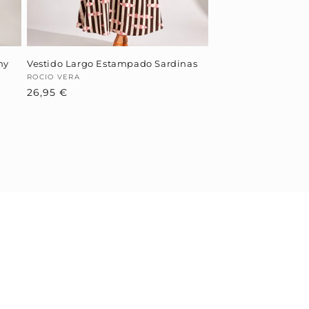
hy
Vestido Largo Estampado Sardinas
Proveedor:
ROCIO VERA
Precio
26,95 €
habitual