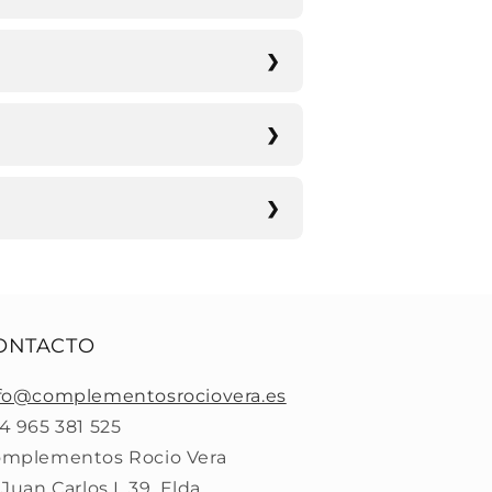
ONTACTO
fo@complementosrociovera.es
4 965 381 525
mplementos Rocio Vera
 Juan Carlos I, 39, Elda