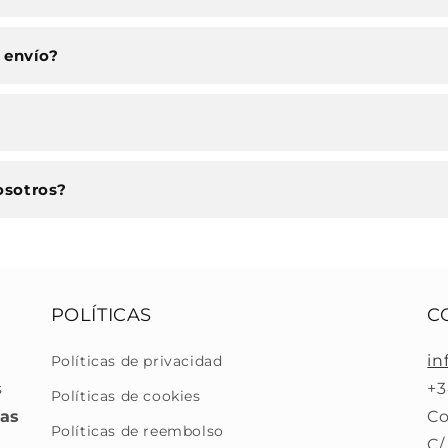
 envío?
osotros?
POLÍTICAS
C
in
Políticas de privacidad
s
+3
Políticas de cookies
ras
Co
Políticas de reembolso
C/