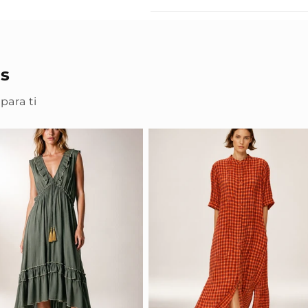
s
para ti