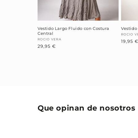
Vestido Largo Fluido con Costura
Vestido
Central
Provee
ROCIO V
Proveedor:
ROCIO VERA
19,95 
Precio
29,95 €
habitual
Que opinan de nosotros