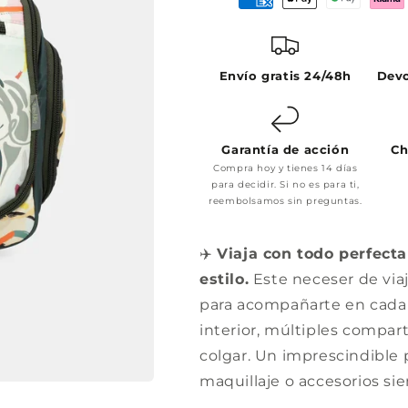
Envío gratis 24/48h
Devo
Garantía de acción
Ch
Compra hoy y tienes 14 días
para decidir. Si no es para ti,
reembolsamos sin preguntas.
✈️
Viaja con todo perfect
estilo.
Este neceser de via
para acompañarte en cada 
interior, múltiples compar
colgar. Un imprescindible 
maquillaje o accesorios s