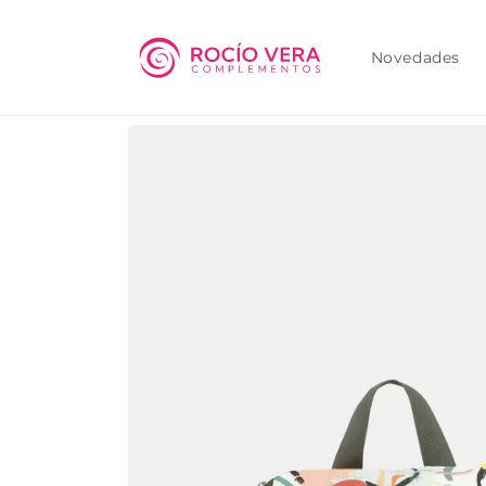
Ir
directamente
al contenido
Novedades
Ir
directamente
a la
información
del producto