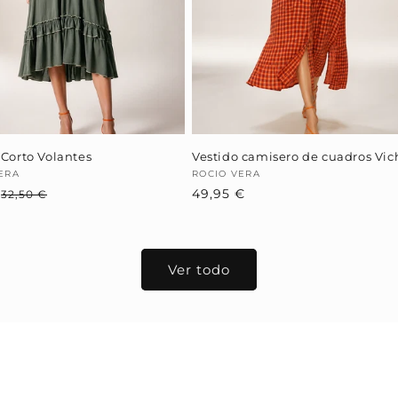
 Corto Volantes
Vestido camisero de cuadros Vic
dor:
ERA
Proveedor:
ROCIO VERA
€
Precio
Precio
Precio
49,95 €
32,50 €
habitual
de
habitual
oferta
Ver todo