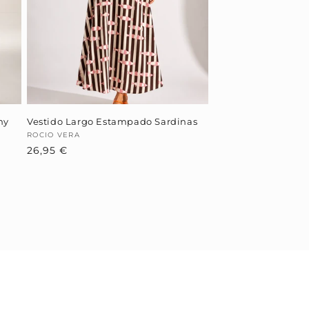
hy
Vestido Largo Estampado Sardinas
Proveedor:
ROCIO VERA
Precio
26,95 €
habitual