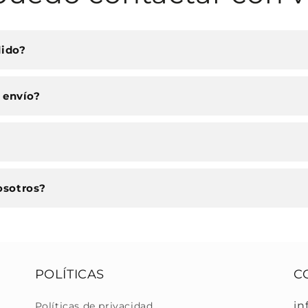
dido?
 envío?
osotros?
POLÍTICAS
C
in
Políticas de privacidad