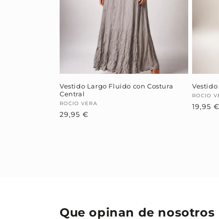
Vestido Largo Fluido con Costura
Vestido
Central
Provee
ROCIO V
Proveedor:
ROCIO VERA
19,95 
Precio
29,95 €
habitual
Que opinan de nosotros