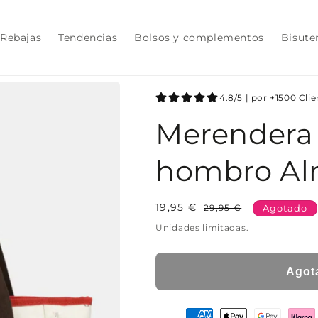
Rebajas
Tendencias
Bolsos y complementos
Bisute
4.8/5 | por +1500 Cli
Merendera
hombro A
19,95 €
Precio
Precio
29,95 €
Agotado
habitual
de
Unidades limitadas.
oferta
Agot