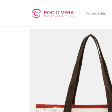
Ir
directamente
al contenido
Novedades
Ir
directamente
a la
información
del producto