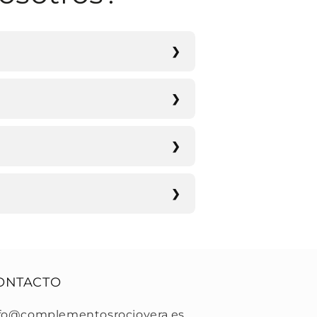
ONTACTO
fo@complementosrociovera.es