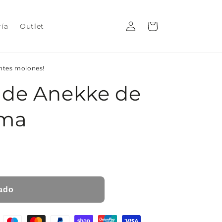
Iniciar
Carrito
ría
Outlet
sesión
entes molones!
 de Anekke de
lma
ado