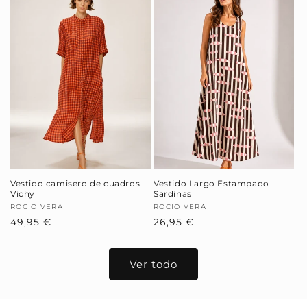
Vestido camisero de cuadros
Vestido Largo Estampado
Vichy
Sardinas
Proveedor:
ROCIO VERA
Proveedor:
ROCIO VERA
Precio
49,95 €
Precio
26,95 €
habitual
habitual
Ver todo