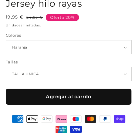
Jersey hilo rayas
19,95 €
Precio
Precio
24,95 €
Oferta 20%
habitual
de
Unidades limitadas.
oferta
Colores
Tallas
Agregar al carrito