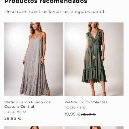
Productos recomendados
Descubre nuestros favoritos, elegidos para ti
Vestido Largo Fluido con
Vestido Corto Volantes
Costura Central
Proveedor:
ROCIO VERA
Proveedor:
ROCIO VERA
19,95 €
Precio
Precio
32,50 €
Precio
29,95 €
habitual
de
habitual
oferta