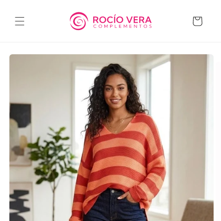
Ir
directamente
al contenido
Carrito
Ir
directamente
a la
información
del producto