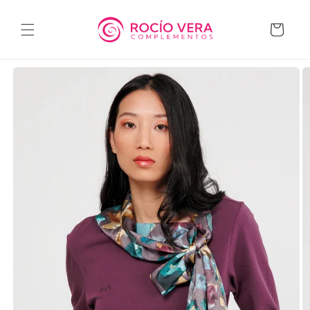
Ir
directamente
al contenido
Carrito
Ir
directamente
a la
información
del producto