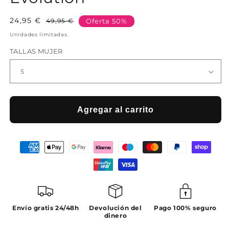
24,95 €
Precio
Precio
49,95 €
Oferta 50%
habitual
de
Unidades limitadas.
oferta
TALLAS MUJER
Agregar al carrito
Envío gratis 24/48h
Devolución del
Pago 100% seguro
dinero