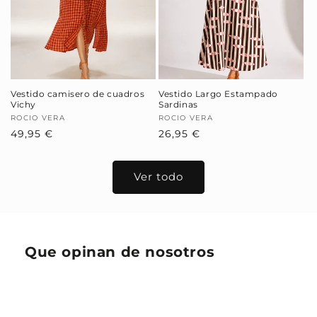
Vestido camisero de cuadros
Vestido Largo Estampado
Vichy
Sardinas
Proveedor:
ROCIO VERA
Proveedor:
ROCIO VERA
Precio
49,95 €
Precio
26,95 €
habitual
habitual
Ver todo
Que opinan de nosotros