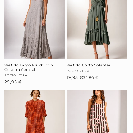
Vestido Largo Fluido con
Vestido Corto Volantes
Costura Central
Proveedor:
ROCIO VERA
Proveedor:
ROCIO VERA
19,95 €
Precio
Precio
32,50 €
Precio
29,95 €
habitual
de
habitual
oferta