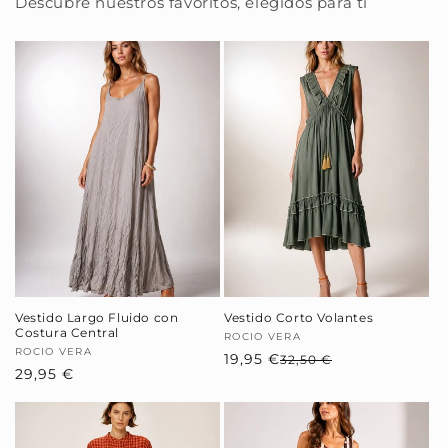
Descubre nuestros favoritos, elegidos para ti
Vestido Largo Fluido con
Vestido Corto Volantes
Costura Central
Proveedor:
ROCIO VERA
Proveedor:
ROCIO VERA
19,95 €
Precio
Precio
32,50 €
Precio
29,95 €
habitual
de
habitual
oferta