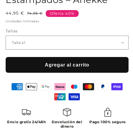
44,95 €
Precio
Precio
74,95 €
Oferta 40%
habitual
de
Unidades limitadas.
oferta
Tallas
Agregar al carrito
Envío gratis 24/48h
Devolución del
Pago 100% seguro
dinero