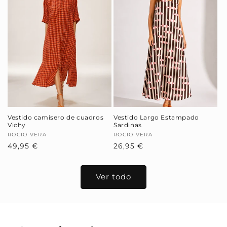
Vestido camisero de cuadros
Vestido Largo Estampado
Vichy
Sardinas
Proveedor:
ROCIO VERA
Proveedor:
ROCIO VERA
Precio
49,95 €
Precio
26,95 €
habitual
habitual
Ver todo