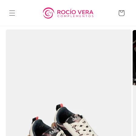
Ir
directamente
al contenido
Carrito
Ir
directamente
a la
información
del producto