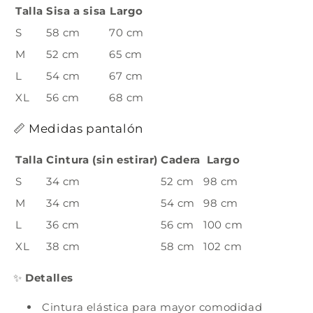
Talla
Sisa a sisa
Largo
S
58 cm
70 cm
M
52 cm
65 cm
L
54 cm
67 cm
XL
56 cm
68 cm
📏 Medidas pantalón
Talla
Cintura (sin estirar)
Cadera
Largo
S
34 cm
52 cm
98 cm
M
34 cm
54 cm
98 cm
L
36 cm
56 cm
100 cm
XL
38 cm
58 cm
102 cm
✨
Detalles
Cintura elástica para mayor comodidad