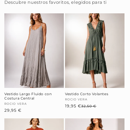
Descubre nuestros favoritos, elegidos para ti
Vestido Largo Fluido con
Vestido Corto Volantes
Costura Central
Proveedor:
ROCIO VERA
Proveedor:
ROCIO VERA
19,95 €
Precio
Precio
32,50 €
Precio
29,95 €
habitual
de
habitual
oferta