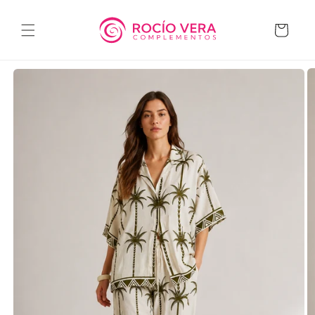
Ir
directamente
al contenido
Carrito
Ir
directamente
a la
información
del producto