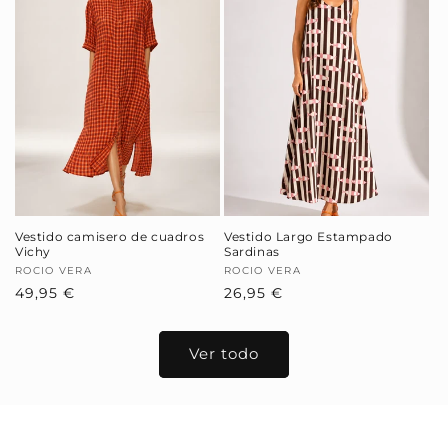
Vestido camisero de cuadros
Vestido Largo Estampado
Vichy
Sardinas
Proveedor:
ROCIO VERA
Proveedor:
ROCIO VERA
Precio
49,95 €
Precio
26,95 €
habitual
habitual
Ver todo