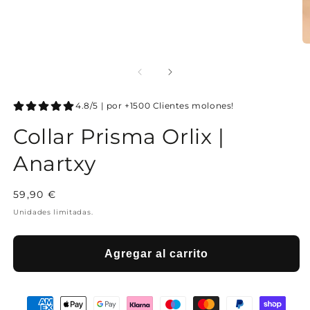
4.8/5 | por +1500 Clientes molones!
Collar Prisma Orlix |
Anartxy
Precio
59,90 €
habitual
Unidades limitadas.
Agregar al carrito