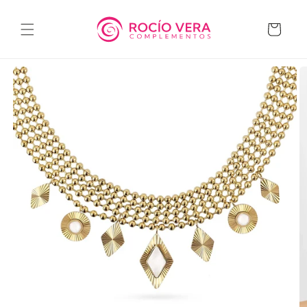
Ir
directamente
al contenido
Carrito
Ir
directamente
a la
información
del producto