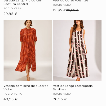
Vestido Largo Fluido con
Vestido Corto Volantes
Costura Central
Proveedor:
ROCIO VERA
Proveedor:
ROCIO VERA
19,95 €
Precio
Precio
32,50 €
Precio
29,95 €
habitual
de
habitual
oferta
Vestido camisero de cuadros
Vestido Largo Estampado
Vichy
Sardinas
Proveedor:
ROCIO VERA
Proveedor:
ROCIO VERA
Precio
49,95 €
Precio
26,95 €
habitual
habitual