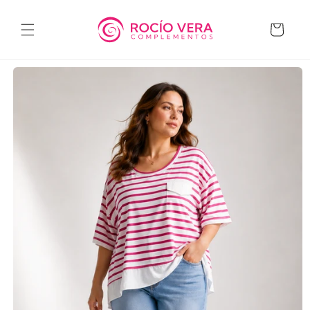
Ir
directamente
al contenido
Carrito
Ir
directamente
a la
información
del producto