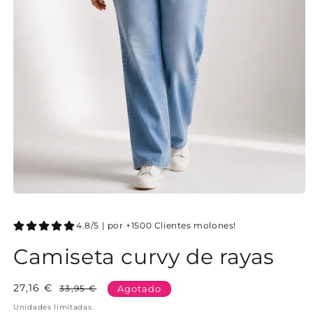
4.8/5 | por +1500 Clientes molones!
Camiseta curvy de rayas
27,16 €
Precio
Precio
33,95 €
Agotado
habitual
de
Unidades limitadas.