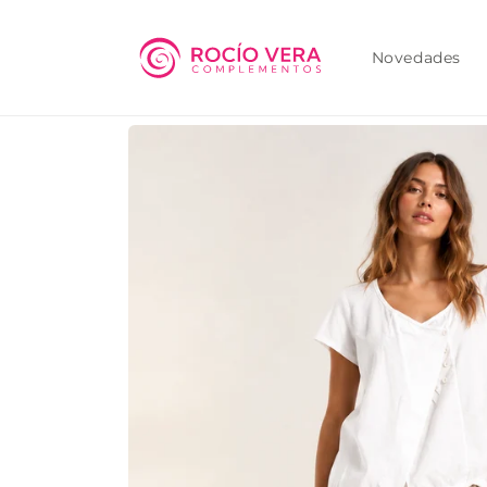
Ir
directamente
al contenido
Novedades
Ir
directamente
a la
información
del producto