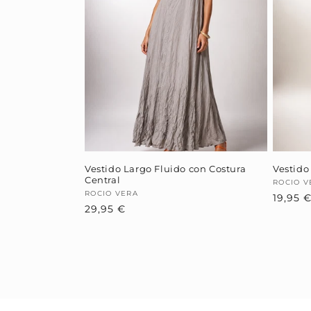
Vestido Largo Fluido con Costura
Vestido
Central
Provee
ROCIO V
Proveedor:
ROCIO VERA
19,95 
Precio
29,95 €
habitual