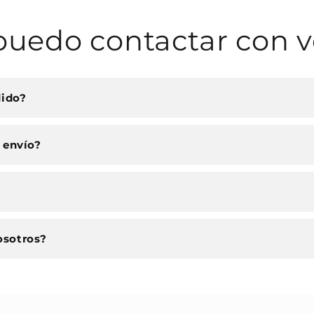
uedo contactar con v
dido?
 envío?
osotros?