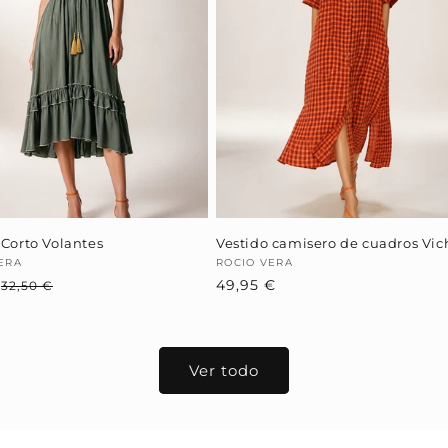
 Corto Volantes
Vestido camisero de cuadros Vic
dor:
ERA
Proveedor:
ROCIO VERA
€
Precio
Precio
Precio
49,95 €
32,50 €
habitual
de
habitual
oferta
Ver todo