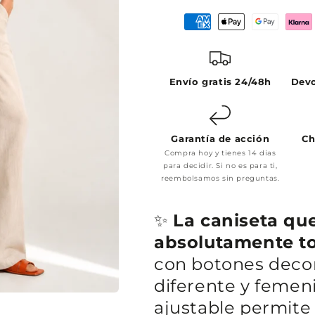
Envío gratis 24/48h
Devo
Garantía de acción
Ch
Compra hoy y tienes 14 días
para decidir. Si no es para ti,
reembolsamos sin preguntas.
✨
La caniseta qu
absolutamente t
con botones decor
diferente y femeni
ajustable permite 