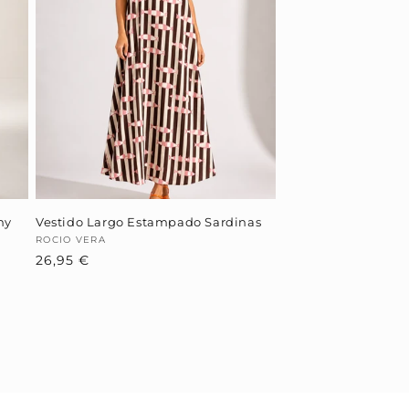
hy
Vestido Largo Estampado Sardinas
Proveedor:
ROCIO VERA
Precio
26,95 €
habitual