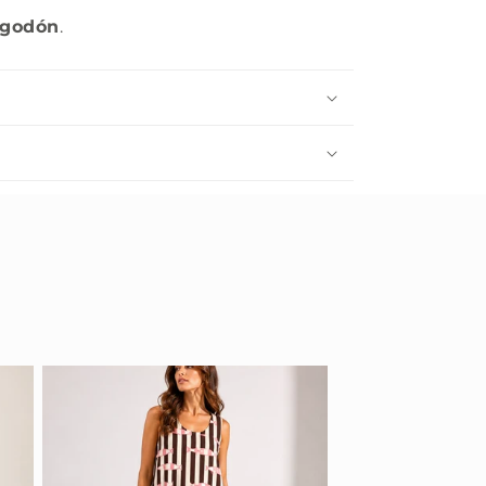
lgodón
.