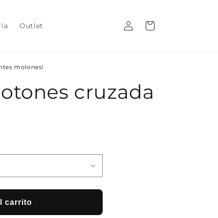
Iniciar
Carrito
ría
Outlet
sesión
entes molones!
otones cruzada
 carrito