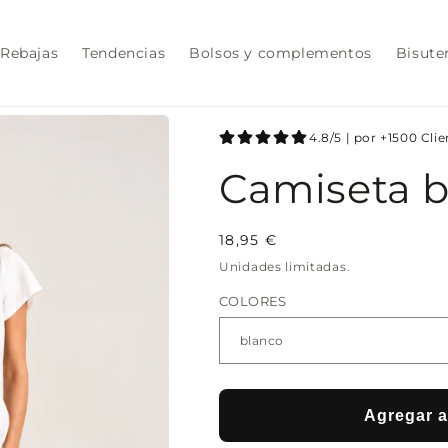
Rebajas
Tendencias
Bolsos y complementos
Bisute
4.8/5 | por +1500 Cli
Camiseta b
Precio
18,95 €
habitual
Unidades limitadas.
COLORES
Agregar al