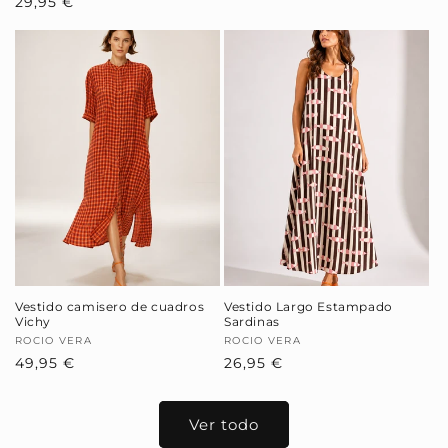
Precio
29,95 €
habitual
de
habitual
oferta
Vestido camisero de cuadros
Vestido Largo Estampado
Vichy
Sardinas
Proveedor:
ROCIO VERA
Proveedor:
ROCIO VERA
Precio
49,95 €
Precio
26,95 €
habitual
habitual
Ver todo