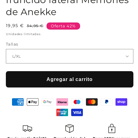
de Anekke
19,95 €
Precio
Precio
34,95 €
Oferta 42%
habitual
de
Unidades limitadas.
oferta
Tallas
Agregar al carrito