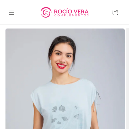
Ir
directamente
al contenido
Carrito
Ir
directamente
a la
información
del producto