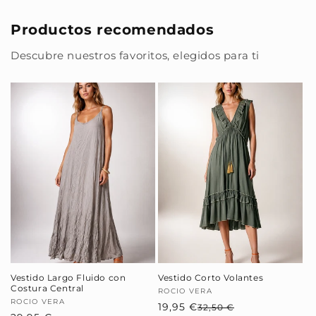
Productos recomendados
Descubre nuestros favoritos, elegidos para ti
Vestido Largo Fluido con
Vestido Corto Volantes
Costura Central
Proveedor:
ROCIO VERA
Proveedor:
ROCIO VERA
19,95 €
Precio
Precio
32,50 €