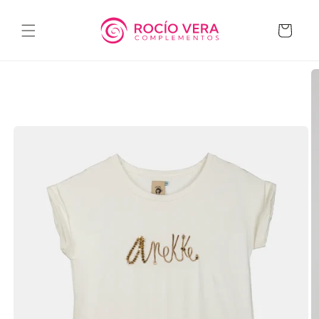
Ir
directamente
al contenido
Carrito
Ir
directamente
a la
información
del producto