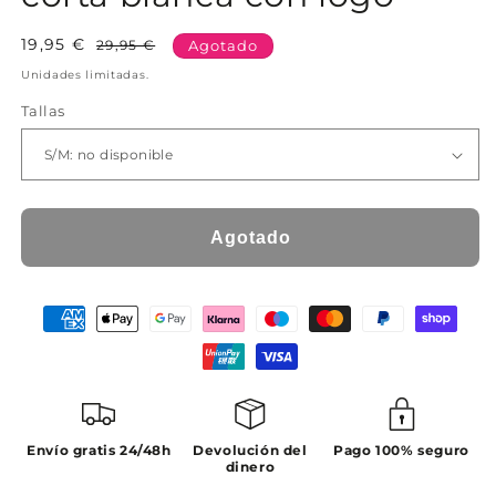
19,95 €
Precio
Precio
29,95 €
Agotado
habitual
de
Unidades limitadas.
oferta
Tallas
Agotado
Envío gratis 24/48h
Devolución del
Pago 100% seguro
dinero