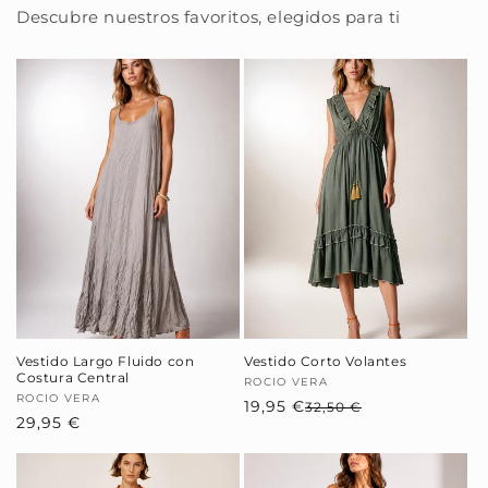
Descubre nuestros favoritos, elegidos para ti
Vestido Largo Fluido con
Vestido Corto Volantes
Costura Central
Proveedor:
ROCIO VERA
Proveedor:
ROCIO VERA
19,95 €
Precio
Precio
32,50 €
Precio
29,95 €
habitual
de
habitual
oferta