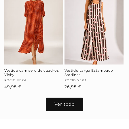
Vestido camisero de cuadros
Vestido Largo Estampado
Vichy
Sardinas
Proveedor:
ROCIO VERA
Proveedor:
ROCIO VERA
Precio
49,95 €
Precio
26,95 €
habitual
habitual
Ver todo