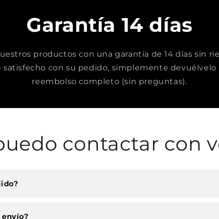
Garantía 14 días
stros productos con una garantía de 14 días sin rie
satisfecho con su pedido, simplemente devuélvelo 
reembolso completo (sin preguntas).
uedo contactar con v
dido?
 envío?