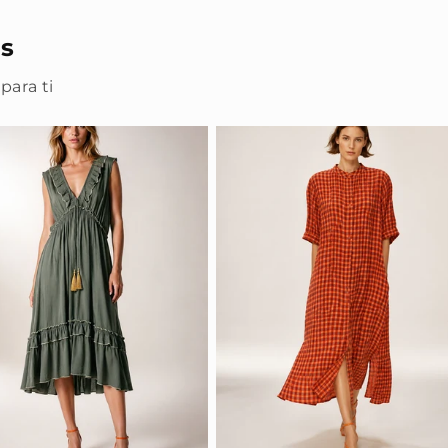
s
para ti