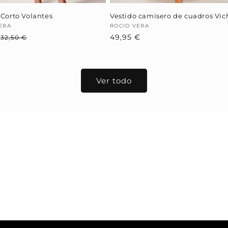
 Corto Volantes
Vestido camisero de cuadros Vic
dor:
ERA
Proveedor:
ROCIO VERA
€
Precio
Precio
Precio
49,95 €
32,50 €
habitual
de
habitual
oferta
Ver todo