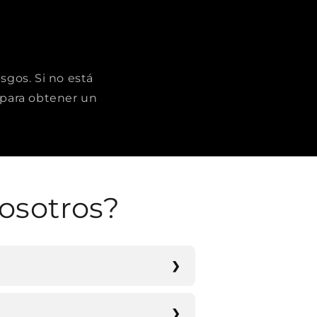
sgos. Si no está
para obtener un
osotros?