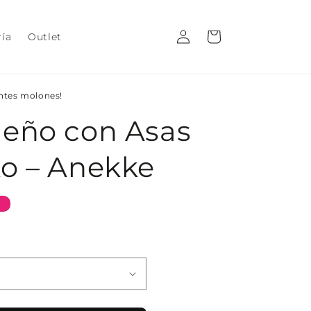
Iniciar
Carrito
ría
Outlet
sesión
entes molones!
ueño con Asas
o – Anekke
%