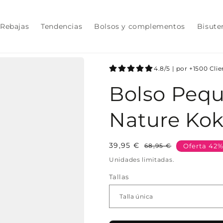
Rebajas
Tendencias
Bolsos y complementos
Bisute
4.8/5 | por +1500 Cli
Bolso Peq
Nature Kok
39,95 €
Precio
Precio
68,95 €
Oferta 42
habitual
de
Unidades limitadas.
oferta
Tallas