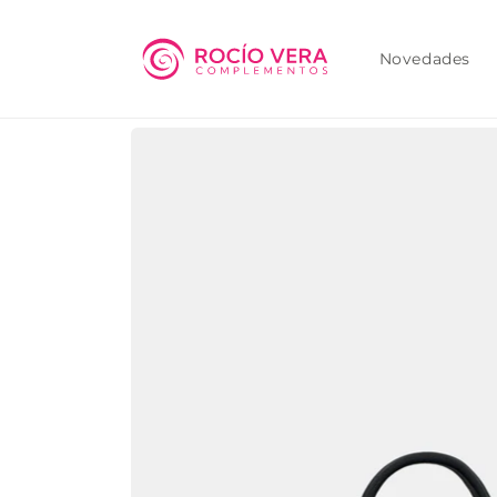
Ir
directamente
al contenido
Novedades
Ir
directamente
a la
información
del producto