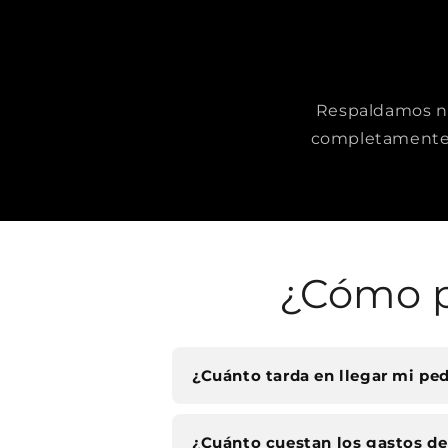
Respaldamos nue
completamente 
¿Cómo p
¿Cuánto tarda en llegar mi pe
¿Cuánto cuestan los gastos de