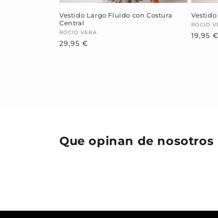
Vestido Largo Fluido con Costura
Vestido
Central
Provee
ROCIO V
Proveedor:
ROCIO VERA
19,95 
Precio
29,95 €
habitual
Que opinan de nosotros