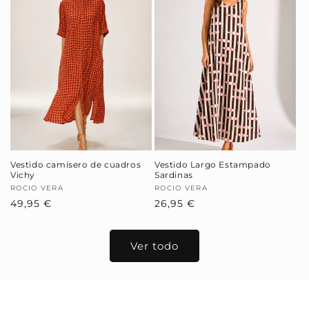
Vestido camisero de cuadros
Vestido Largo Estampado
Vichy
Sardinas
Proveedor:
ROCIO VERA
Proveedor:
ROCIO VERA
Precio
49,95 €
Precio
26,95 €
habitual
habitual
Ver todo