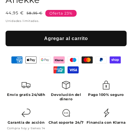
44,95 €
Precio
Precio
58,95 €
Oferta 23%
habitual
de
Unidades limitadas.
oferta
Agregar al carrito
Envío gratis 24/48h
Devolución del
Pago 100% seguro
dinero
Garantía de acción
Chat soporte 24/7
Financia con Klarna
Compra hoy y tienes 14