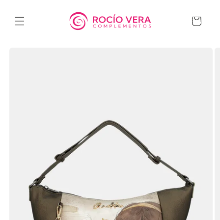
Ir
directamente
al contenido
Carrito
Ir
directamente
a la
información
del producto