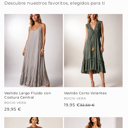
Descubre nuestros favoritos, elegidos para ti
Vestido Largo Fluido con
Vestido Corto Volantes
Costura Central
Proveedor:
ROCIO VERA
Proveedor:
ROCIO VERA
19,95 €
Precio
Precio
32,50 €
Precio
29,95 €
habitual
de
habitual
oferta