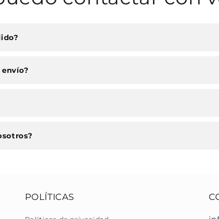
dido?
 envío?
osotros?
POLÍTICAS
C