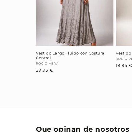
Vestido Largo Fluido con Costura
Vestido
Central
Provee
ROCIO V
Proveedor:
ROCIO VERA
19,95 
Precio
29,95 €
habitual
Que opinan de nosotros