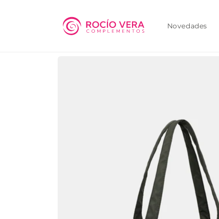
Ir
directamente
al contenido
Novedades
Ir
directamente
a la
información
del producto