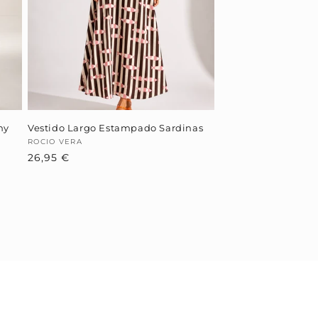
hy
Vestido Largo Estampado Sardinas
Proveedor:
ROCIO VERA
Precio
26,95 €
habitual