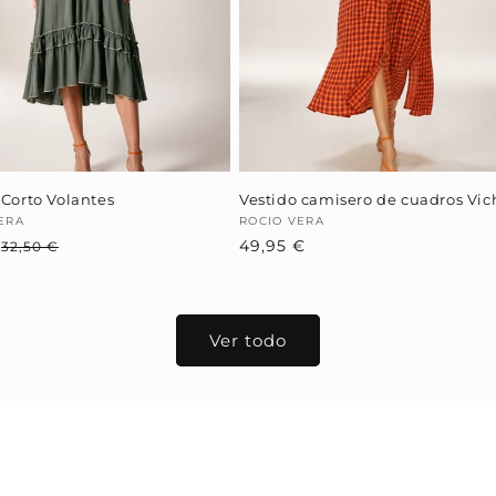
 Corto Volantes
Vestido camisero de cuadros Vic
dor:
ERA
Proveedor:
ROCIO VERA
€
Precio
Precio
Precio
49,95 €
32,50 €
habitual
de
habitual
oferta
Ver todo