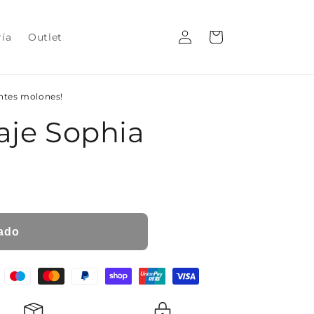
Iniciar
Carrito
ría
Outlet
sesión
entes molones!
aje Sophia
ado