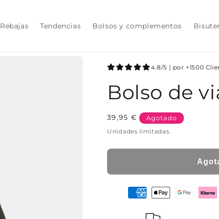
Rebajas
Tendencias
Bolsos y complementos
Bisute
4.8/5 | por +1500 Cli
Bolso de vi
Precio
39,95 €
Agotado
habitual
Unidades limitadas.
Agot