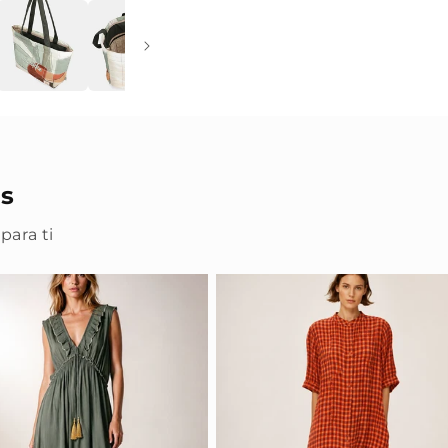
s
para ti