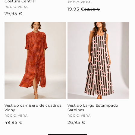
Costura Central
Proveedor:
ROCIO VERA
Proveedor:
ROCIO VERA
19,95 €
Precio
Precio
32,50 €
Precio
29,95 €
habitual
de
habitual
oferta
Vestido camisero de cuadros
Vestido Largo Estampado
Vichy
Sardinas
Proveedor:
ROCIO VERA
Proveedor:
ROCIO VERA
Precio
49,95 €
Precio
26,95 €
habitual
habitual