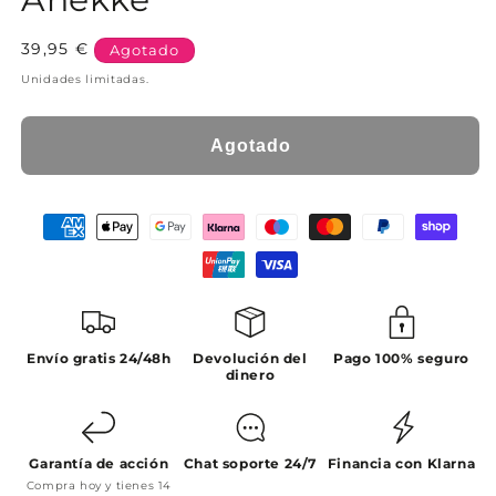
Precio
39,95 €
Agotado
habitual
Unidades limitadas.
Agotado
Envío gratis 24/48h
Devolución del
Pago 100% seguro
dinero
Garantía de acción
Chat soporte 24/7
Financia con Klarna
Compra hoy y tienes 14