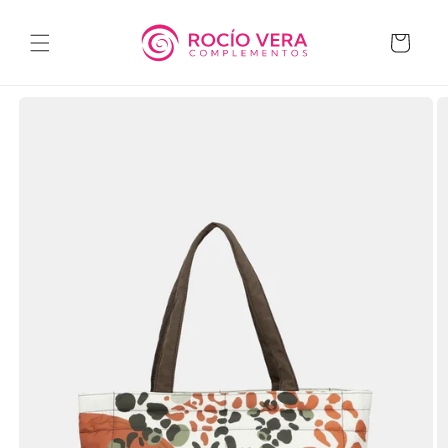
Ir
directamente
al contenido
Carrito
Ir
directamente
a la
información
del producto