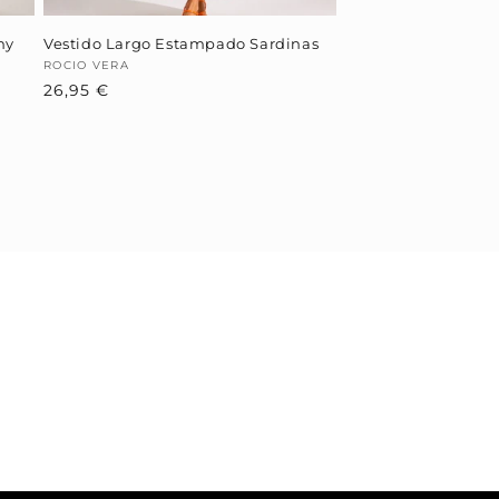
hy
Vestido Largo Estampado Sardinas
Proveedor:
ROCIO VERA
Precio
26,95 €
habitual