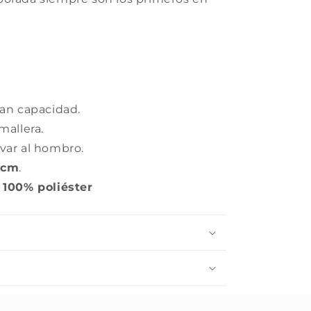
ran capacidad.
mallera.
var al hombro.
7 cm
.
:
100% poliéster