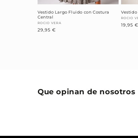
Vestido Largo Fluido con Costura
Vestido
Central
Provee
ROCIO V
Proveedor:
ROCIO VERA
19,95 
Precio
29,95 €
habitual
Que opinan de nosotros