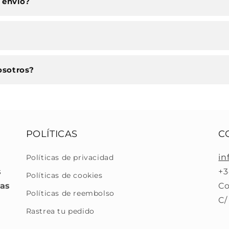
 envío?
osotros?
POLÍTICAS
C
in
Políticas de privacidad
s
+3
Políticas de cookies
ras
Co
Políticas de reembolso
C/
Rastrea tu pedido