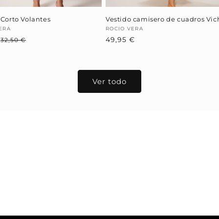
 Corto Volantes
Vestido camisero de cuadros Vic
dor:
ERA
Proveedor:
ROCIO VERA
€
Precio
Precio
Precio
49,95 €
32,50 €
habitual
de
habitual
oferta
Ver todo