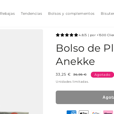
Rebajas
Tendencias
Bolsos y complementos
Bisute
4.8/5 | por +1500 Cli
Bolso de P
Anekke
33,25 €
Precio
Precio
36,95 €
Agotado
habitual
de
Unidades limitadas.
oferta
Agot