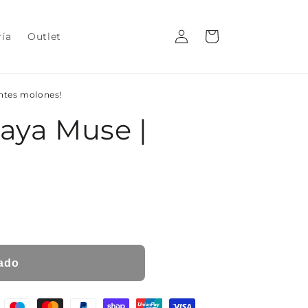
Iniciar
Carrito
ría
Outlet
sesión
entes molones!
laya Muse |
ado