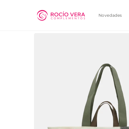
Ir
directamente
al contenido
Novedades
Ir
directamente
a la
información
del producto