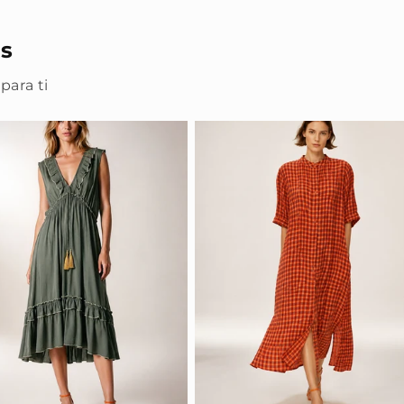
s
para ti