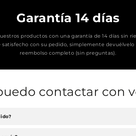
Garantía 14 días
stros productos con una garantía de 14 días sin rie
satisfecho con su pedido, simplemente devuélvelo 
reembolso completo (sin preguntas).
uedo contactar con v
dido?