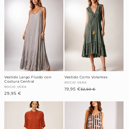
Vestido Largo Fluido con
Vestido Corto Volantes
Costura Central
Proveedor:
ROCIO VERA
Proveedor:
ROCIO VERA
19,95 €
Precio
Precio
32,50 €
Precio
29,95 €
habitual
de
habitual
oferta