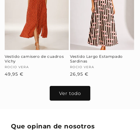
Vestido camisero de cuadros
Vestido Largo Estampado
Vichy
Sardinas
Proveedor:
ROCIO VERA
Proveedor:
ROCIO VERA
Precio
49,95 €
Precio
26,95 €
habitual
habitual
Ver todo
Que opinan de nosotros