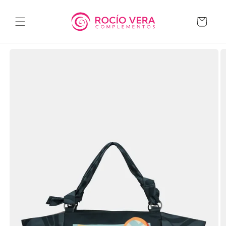
Ir
directamente
al contenido
Carrito
Ir
directamente
a la
información
del producto