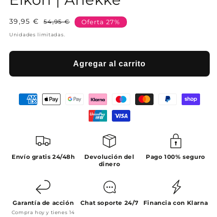
39,95 €
Precio
Precio
54,95 €
Oferta 27%
habitual
de
Unidades limitadas.
oferta
Agregar al carrito
Envío gratis 24/48h
Devolución del
Pago 100% seguro
dinero
Garantía de acción
Chat soporte 24/7
Financia con Klarna
Compra hoy y tienes 14