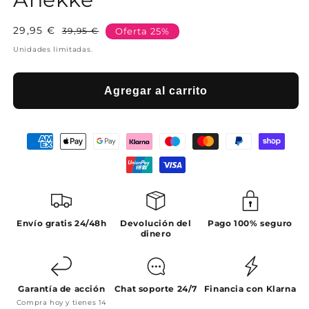
29,95 €
Precio
Precio
39,95 €
Oferta 25%
habitual
de
Unidades limitadas.
oferta
Agregar al carrito
Envío gratis 24/48h
Devolución del
Pago 100% seguro
dinero
Garantía de acción
Chat soporte 24/7
Financia con Klarna
Compra hoy y tienes 14