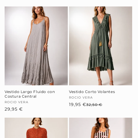
Vestido Largo Fluido con
Vestido Corto Volantes
Costura Central
Proveedor:
ROCIO VERA
Proveedor:
ROCIO VERA
19,95 €
Precio
Precio
32,50 €
Precio
29,95 €
habitual
de
habitual
oferta