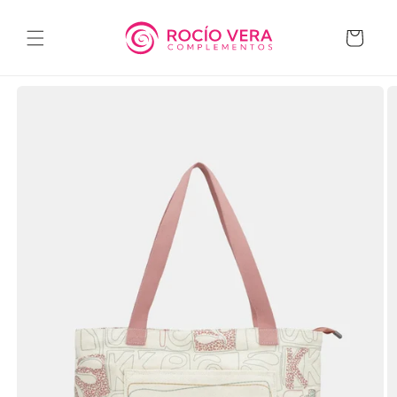
Ir
directamente
al contenido
Carrito
Ir
directamente
a la
información
del producto