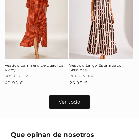
Vestido camisero de cuadros
Vestido Largo Estampado
Vichy
Sardinas
Proveedor:
ROCIO VERA
Proveedor:
ROCIO VERA
Precio
49,95 €
Precio
26,95 €
habitual
habitual
Ver todo
Que opinan de nosotros