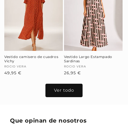
Vestido camisero de cuadros
Vestido Largo Estampado
Vichy
Sardinas
Proveedor:
ROCIO VERA
Proveedor:
ROCIO VERA
Precio
49,95 €
Precio
26,95 €
habitual
habitual
Ver todo
Que opinan de nosotros