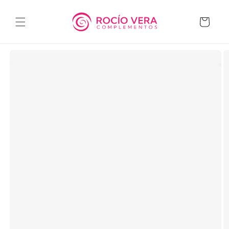
Ir
directamente
al contenido
Carrito
Ir
directamente
a la
información
del producto