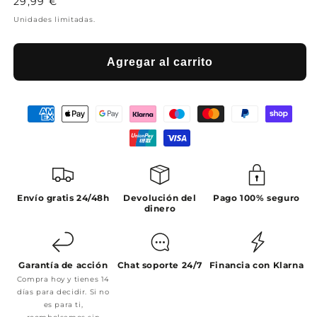
Precio
29,99 €
habitual
Unidades limitadas.
Agregar al carrito
Envío gratis 24/48h
Devolución del
Pago 100% seguro
dinero
Garantía de acción
Chat soporte 24/7
Financia con Klarna
Compra hoy y tienes 14
días para decidir. Si no
es para ti,