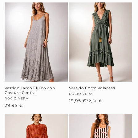
Vestido Largo Fluido con
Vestido Corto Volantes
Costura Central
Proveedor:
ROCIO VERA
Proveedor:
ROCIO VERA
19,95 €
Precio
Precio
32,50 €
Precio
29,95 €
habitual
de
habitual
oferta