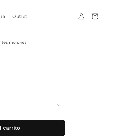
Iniciar
Carrito
ría
Outlet
sesión
entes molones!
 carrito