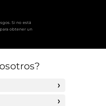
sgos. Si no está
para obtener un
osotros?