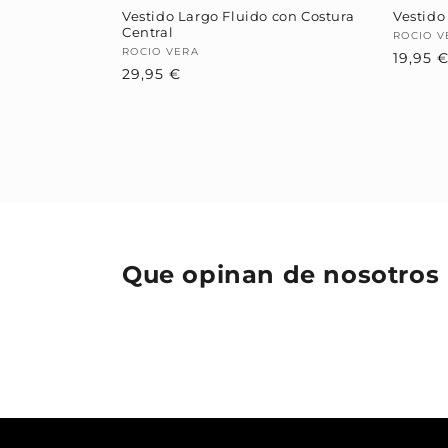
Vestido Largo Fluido con Costura
Vestido
Central
Provee
ROCIO V
Proveedor:
ROCIO VERA
19,95 
Precio
29,95 €
habitual
Que opinan de nosotros