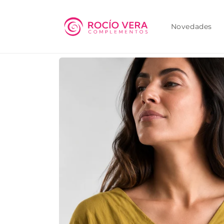
Ir
directamente
al contenido
Novedades
Ir
directamente
a la
información
del producto