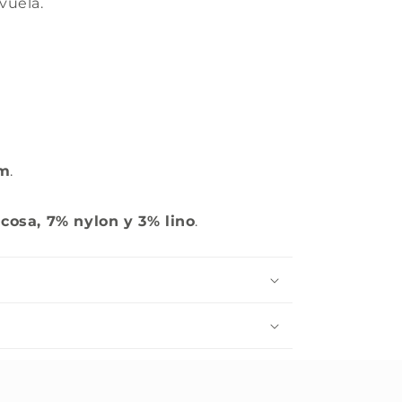
vuela.
cm
.
cosa, 7% nylon y 3% lino
.