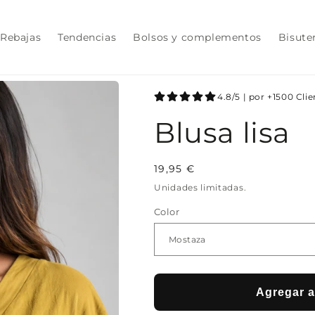
Rebajas
Tendencias
Bolsos y complementos
Bisute
4.8/5 | por +1500 Cli
Blusa lisa
Precio
19,95 €
habitual
Unidades limitadas.
Color
Agregar al