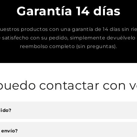
Garantía 14 días
stros productos con una garantía de 14 días sin rie
satisfecho con su pedido, simplemente devuélvelo 
reembolso completo (sin preguntas).
uedo contactar con v
dido?
 envío?