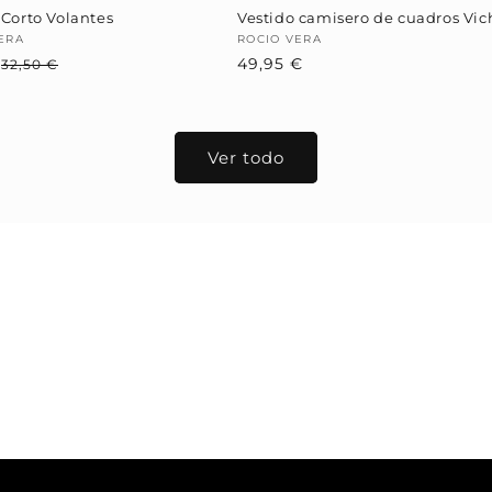
 Corto Volantes
Vestido camisero de cuadros Vic
dor:
ERA
Proveedor:
ROCIO VERA
€
Precio
Precio
Precio
49,95 €
32,50 €
habitual
de
habitual
oferta
Ver todo