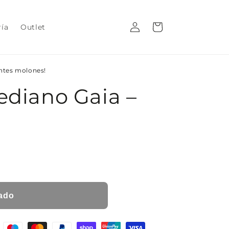
Iniciar
Carrito
ría
Outlet
sesión
entes molones!
ediano Gaia –
ado