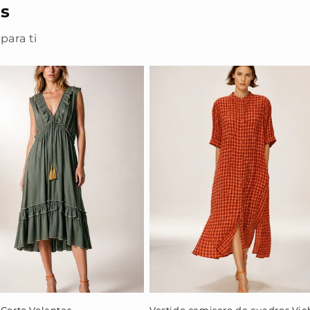
s
para ti