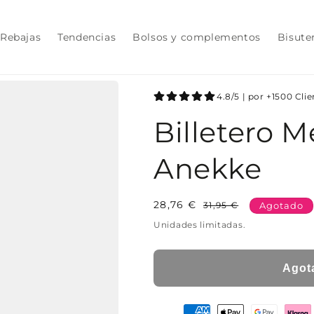
Rebajas
Tendencias
Bolsos y complementos
Bisute
4.8/5 | por +1500 Cli
Billetero M
Anekke
28,76 €
Precio
Precio
31,95 €
Agotado
habitual
de
Unidades limitadas.
oferta
Agot