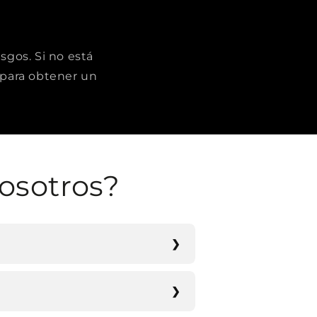
sgos. Si no está
para obtener un
osotros?