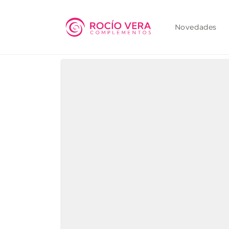
Ir
directamente
al contenido
Novedades
Ir
directamente
a la
información
del producto