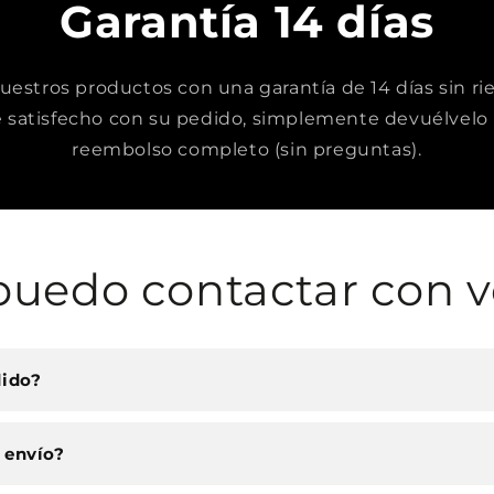
Garantía 14 días
stros productos con una garantía de 14 días sin rie
satisfecho con su pedido, simplemente devuélvelo 
reembolso completo (sin preguntas).
uedo contactar con v
dido?
 envío?