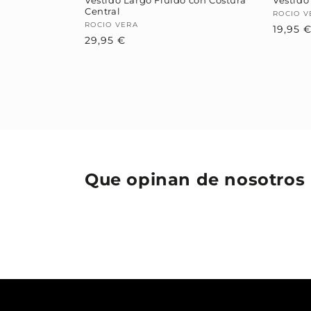
Vestido Largo Fluido con Costura
Vestido
Central
Provee
ROCIO V
Proveedor:
ROCIO VERA
19,95 
Precio
29,95 €
habitual
Que opinan de nosotros