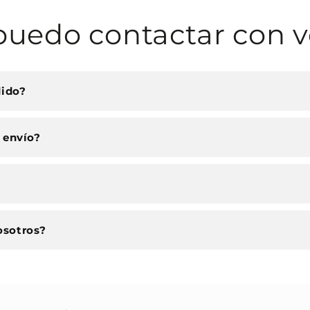
uedo contactar con v
dido?
 envío?
osotros?