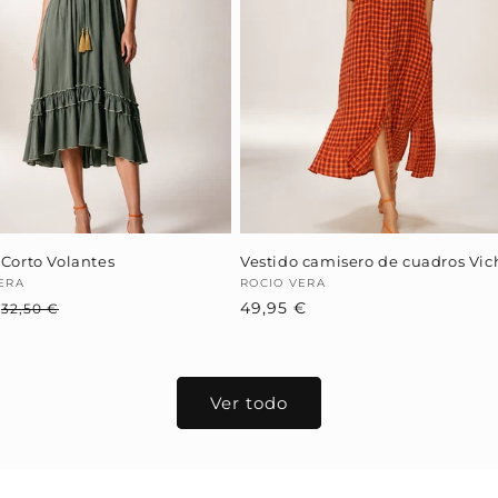
 Corto Volantes
Vestido camisero de cuadros Vic
dor:
ERA
Proveedor:
ROCIO VERA
€
Precio
Precio
Precio
49,95 €
32,50 €
habitual
de
habitual
oferta
Ver todo