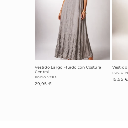
Vestido Largo Fluido con Costura
Vestido
Central
Provee
ROCIO V
Proveedor:
ROCIO VERA
19,95 
Precio
29,95 €
habitual