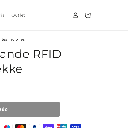
Iniciar
Carrito
ría
Outlet
sesión
entes molones!
Grande RFID
ekke
ado