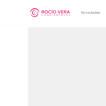
Ir
directamente
al contenido
Novedades
Ir
directamente
a la
información
del producto