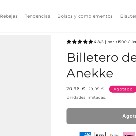
Rebajas
Tendencias
Bolsos y complementos
Bisute
4.8/5 | por +1500 Cli
Billetero de
Anekke
20,96 €
Precio
Precio
29,95 €
Agotado
habitual
de
Unidades limitadas.
oferta
Agot