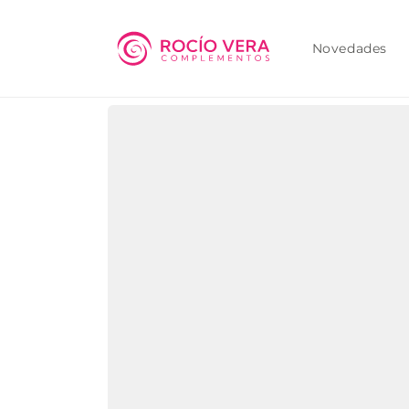
Ir
directamente
al contenido
Novedades
Ir
directamente
a la
información
del producto