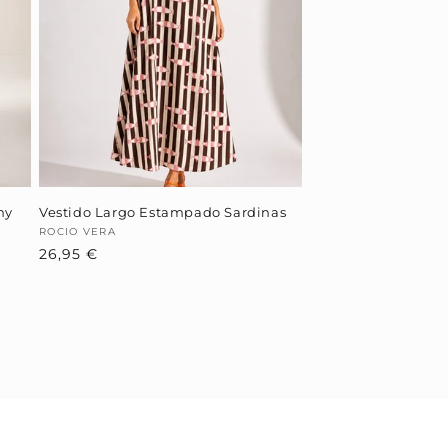
hy
Vestido Largo Estampado Sardinas
Proveedor:
ROCIO VERA
Precio
26,95 €
habitual