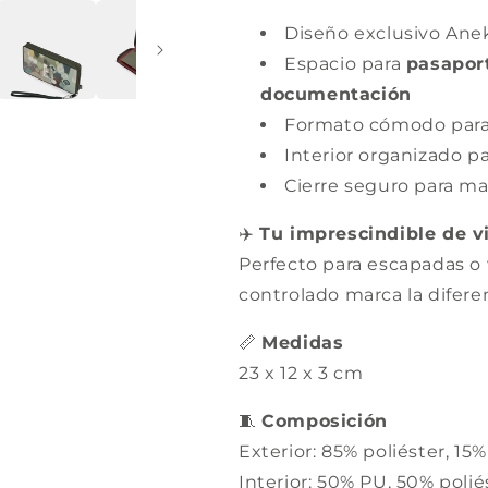
Diseño exclusivo Ane
Espacio para
pasaport
documentación
Formato cómodo para
Interior organizado par
Cierre seguro para ma
✈️
Tu imprescindible de v
Perfecto para escapadas o 
controlado marca la diferen
📏
Medidas
23 x 12 x 3 cm
🧵
Composición
Exterior: 85% poliéster, 15
Interior: 50% PU, 50% polié