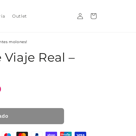
Iniciar
Carrito
ría
Outlet
sesión
entes molones!
 Viaje Real –
ado