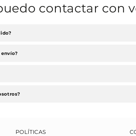
uedo contactar con v
dido?
 envío?
osotros?
POLÍTICAS
C