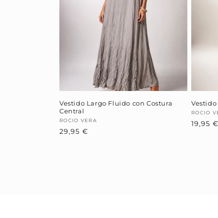
Vestido Largo Fluido con Costura
Vestido
Central
Provee
ROCIO V
Proveedor:
ROCIO VERA
19,95 
Precio
29,95 €
habitual