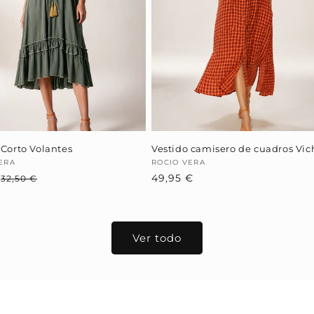
 Corto Volantes
Vestido camisero de cuadros Vic
dor:
ERA
Proveedor:
ROCIO VERA
€
Precio
Precio
Precio
49,95 €
32,50 €
habitual
de
habitual
oferta
Ver todo