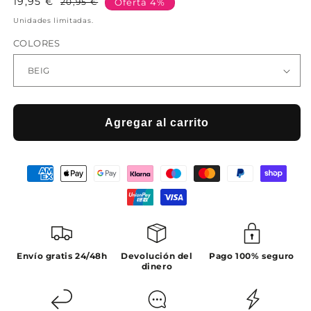
19,95 €
Precio
Precio
20,95 €
Oferta 4%
habitual
de
Unidades limitadas.
oferta
COLORES
Agregar al carrito
Envío gratis 24/48h
Devolución del
Pago 100% seguro
dinero