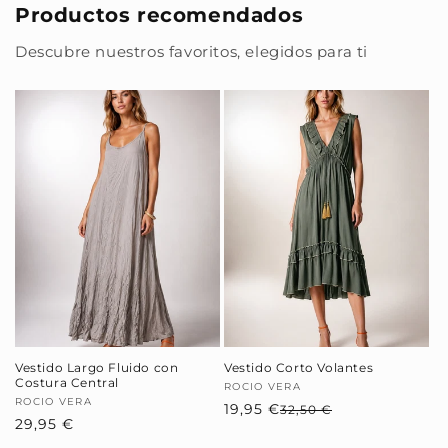
Productos recomendados
Descubre nuestros favoritos, elegidos para ti
Vestido Largo Fluido con
Vestido Corto Volantes
Costura Central
Proveedor:
ROCIO VERA
Proveedor:
ROCIO VERA
19,95 €
Precio
Precio
32,50 €
Precio
29,95 €
habitual
de
habitual