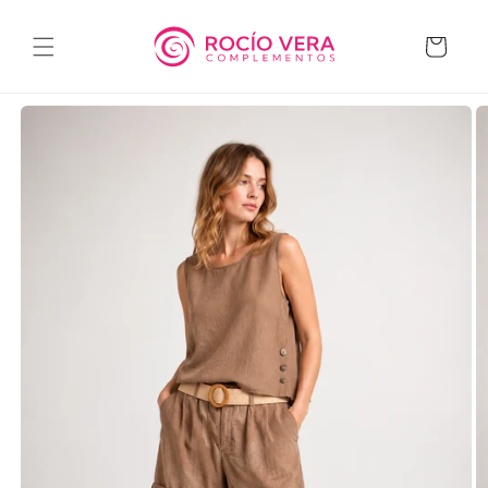
Ir
directamente
al contenido
Carrito
Ir
directamente
a la
información
del producto