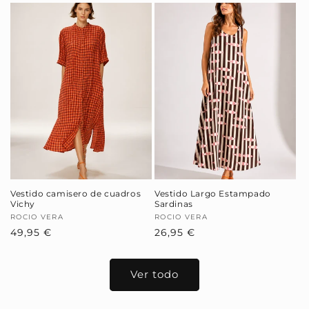
oferta
Vestido camisero de cuadros
Vestido Largo Estampado
Vichy
Sardinas
Proveedor:
ROCIO VERA
Proveedor:
ROCIO VERA
Precio
49,95 €
Precio
26,95 €
habitual
habitual
Ver todo