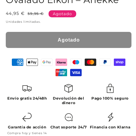
44,95 €
Precio
Precio
59,95 €
Agotado
habitual
de
Unidades limitadas.
oferta
Agotado
Envío gratis 24/48h
Devolución del
Pago 100% seguro
dinero
Garantía de acción
Chat soporte 24/7
Financia con Klarna
Compra hoy y tienes 14