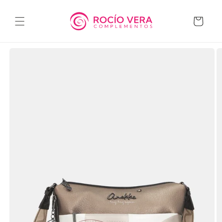
Ir
directamente
al contenido
Carrito
Ir
directamente
a la
información
del producto