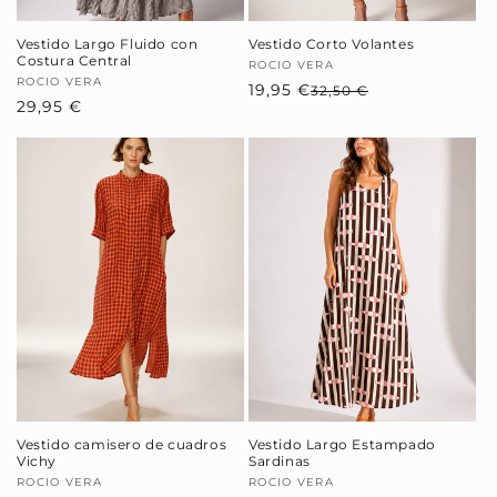
Vestido Largo Fluido con
Vestido Corto Volantes
Costura Central
Proveedor:
ROCIO VERA
Proveedor:
ROCIO VERA
19,95 €
Precio
Precio
32,50 €
Precio
29,95 €
habitual
de
habitual
oferta
Vestido camisero de cuadros
Vestido Largo Estampado
Vichy
Sardinas
Proveedor:
ROCIO VERA
Proveedor:
ROCIO VERA