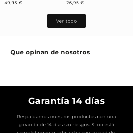
Precio
49,95 €
Precio
26,95 €
habitual
habitual
Ver todo
Que opinan de nosotros
Garantía 14 días
Respaldamos nuestros productos con una
garantía de 14 días sin riesgos. Si no está
completamente satisfecho con su pedido,