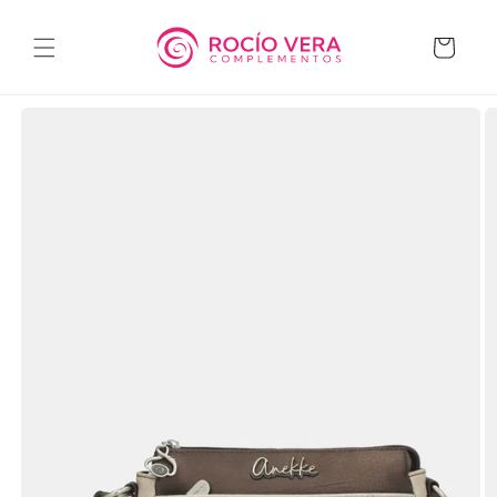
Ir
directamente
al contenido
Carrito
Ir
directamente
a la
información
del producto