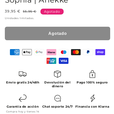
39,95 €
Precio
Precio
55,95 €
Agotado
habitual
de
Unidades limitadas.
oferta
Agotado
Envío gratis 24/48h
Devolución del
Pago 100% seguro
dinero
Garantía de acción
Chat soporte 24/7
Financia con Klarna
Compra hoy y tienes 14