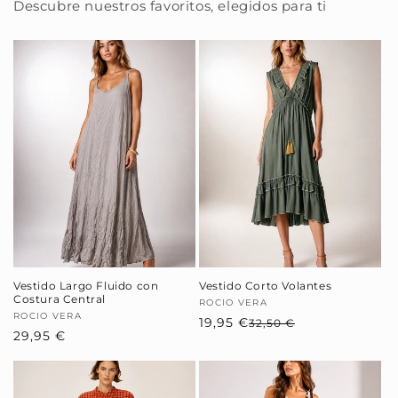
Descubre nuestros favoritos, elegidos para ti
Vestido Largo Fluido con
Vestido Corto Volantes
Costura Central
Proveedor:
ROCIO VERA
Proveedor:
ROCIO VERA
19,95 €
Precio
Precio
32,50 €
Precio
29,95 €
habitual
de
habitual
oferta