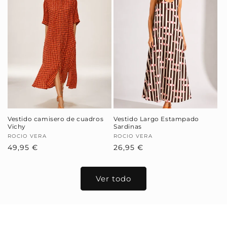
Vestido camisero de cuadros
Vestido Largo Estampado
Vichy
Sardinas
Proveedor:
ROCIO VERA
Proveedor:
ROCIO VERA
Precio
49,95 €
Precio
26,95 €
habitual
habitual
Ver todo