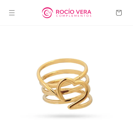
Ir
directamente
al contenido
Carrito
Ir
directamente
a la
información
del producto