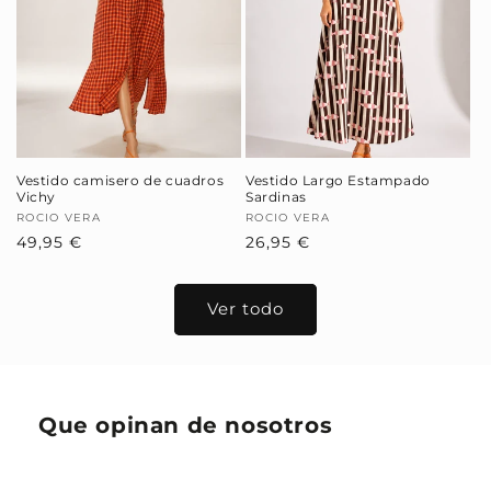
Vestido camisero de cuadros
Vestido Largo Estampado
Vichy
Sardinas
Proveedor:
ROCIO VERA
Proveedor:
ROCIO VERA
Precio
49,95 €
Precio
26,95 €
habitual
habitual
Ver todo
Que opinan de nosotros