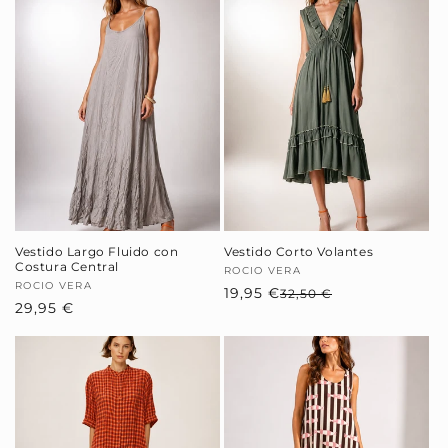
Vestido Largo Fluido con
Vestido Corto Volantes
Costura Central
Proveedor:
ROCIO VERA
Proveedor:
ROCIO VERA
19,95 €
Precio
Precio
32,50 €
Precio
29,95 €
habitual
de
habitual
oferta