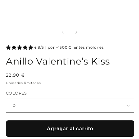
4.8/5 | por +1500 Clientes molones!
Anillo Valentine’s Kiss
Precio
22,90 €
habitual
Unidades limitadas.
COLORES
Agregar al carrito