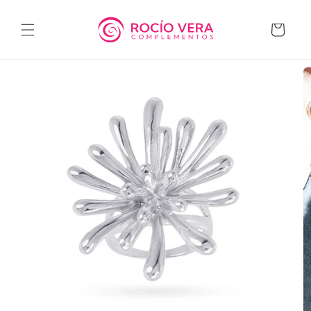
Ir
directamente
al contenido
Carrito
Ir
directamente
a la
información
del producto