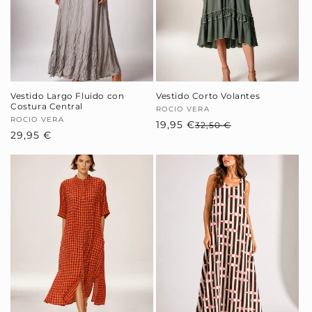
Vestido Largo Fluido con
Vestido Corto Volantes
Costura Central
Proveedor:
ROCIO VERA
Proveedor:
ROCIO VERA
19,95 €
Precio
Precio
32,50 €
Precio
29,95 €
habitual
de
habitual
oferta