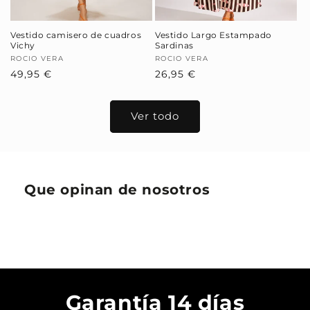
Vestido camisero de cuadros
Vestido Largo Estampado
Vichy
Sardinas
Proveedor:
ROCIO VERA
Proveedor:
ROCIO VERA
Precio
49,95 €
Precio
26,95 €
habitual
habitual
Ver todo
Que opinan de nosotros
Garantía 14 días