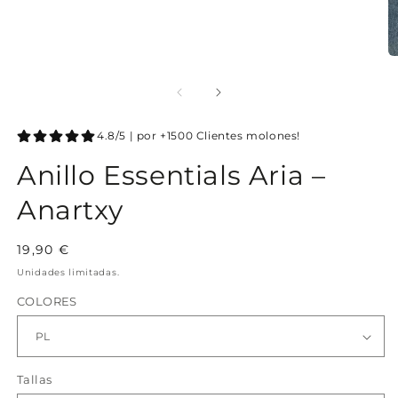
4.8/5 | por +1500 Clientes molones!
Anillo Essentials Aria –
Anartxy
Precio
19,90 €
habitual
Unidades limitadas.
COLORES
Tallas