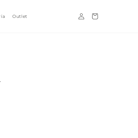
Iniciar
Carrito
ría
Outlet
sesión
s